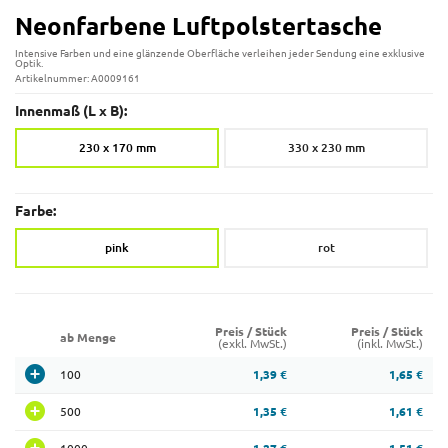
Neonfarbene Luftpolstertasche
Intensive Farben und eine glänzende Oberfläche verleihen jeder Sendung eine exklusive
Optik.
Artikelnummer: A0009161
Innenmaß (L x B):
230 x 170 mm
330 x 230 mm
Farbe:
pink
rot
Preis / Stück
Preis / Stück
ab Menge
(exkl. MwSt.)
(inkl. MwSt.)
100
1,39 €
1,65 €
500
1,35 €
1,61 €