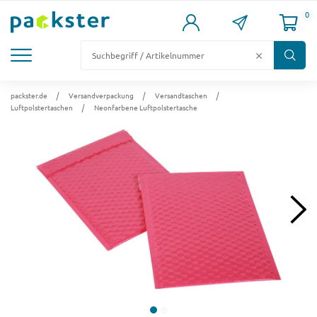
0
KARTONS
VERSANDKARTONS
VERSANDVERPACKUNG
FÜLL- & POLSTERMATERIAL
LAGER & PALETTIERUNG
packster.de
Versandverpackung
Versandtaschen
Luftpolstertaschen
Neonfarbene Luftpolstertasche