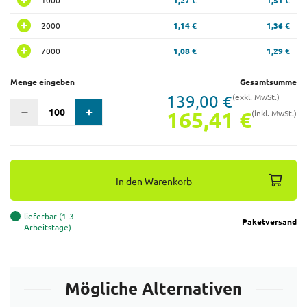
1000
1,27 €
1,51 €
2000
1,14 €
1,36 €
7000
1,08 €
1,29 €
Menge eingeben
Gesamtsumme
139,00 €
(exkl. MwSt.)
165,41 €
(inkl. MwSt.)
In den Warenkorb
lieferbar (1-3
Paketversand
Arbeitstage)
Mögliche Alternativen