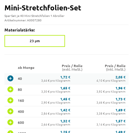
Mini-Stretchfolien-Set
Spar-Set: je 40 Mini-Stretchfolien 1 Abroller
Artikelnummer: A0007280
Materialstärke:
23 µm
Preis / Rolle
Preis / Rolle
ab Menge
(exkl. MwSt.)
(inkl. MwSt.)
1,72 €
2,05 €
40
3,44 € pro Kilogramm
4,10 € pro Kilogramm
1,65 €
1,96 €
80
3,30 € pro Kilogramm
3,92 € pro Kilogramm
1,45 €
1,73 €
160
2,90 € pro Kilogramm
3,46 € pro Kilogramm
1,42 €
1,69 €
400
2,84 € pro Kilogramm
3,38 € pro Kilogramm
1,32 €
1,57 €
600
2,64 € pro Kilogramm
3,14 € pro Kilogramm
1,25 €
1,49 €