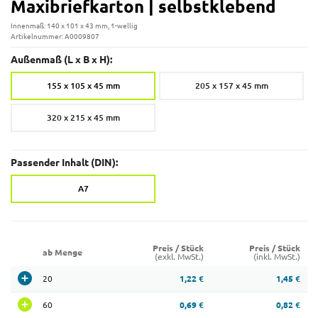
Maxibriefkarton | selbstklebend
Innenmaß: 140 x 101 x 43 mm, 1-wellig
Artikelnummer: A0009807
Außenmaß (L x B x H):
155 x 105 x 45 mm
205 x 157 x 45 mm
320 x 215 x 45 mm
Passender Inhalt (DIN):
A7
Preis / Stück
Preis / Stück
ab Menge
(exkl. MwSt.)
(inkl. MwSt.)
20
1,22 €
1,45 €
60
0,69 €
0,82 €