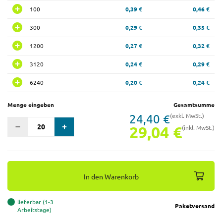
100
0,39 €
0,46 €
300
0,29 €
0,35 €
1200
0,27 €
0,32 €
3120
0,24 €
0,29 €
6240
0,20 €
0,24 €
Menge eingeben
Gesamtsumme
24,40 €
(exkl. MwSt.)
29,04 €
(inkl. MwSt.)
In den Warenkorb
lieferbar (1-3
Paketversand
Arbeitstage)