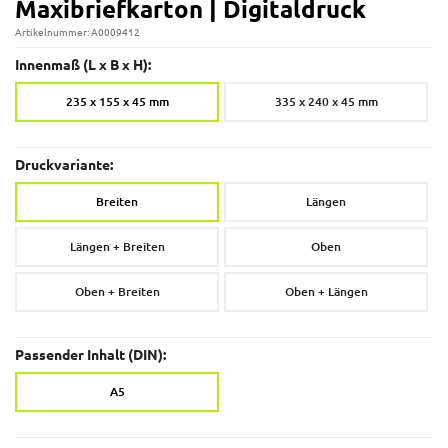
Maxibriefkarton | Digitaldruck
Artikelnummer: A0009412
Innenmaß (L x B x H):
235 x 155 x 45 mm
335 x 240 x 45 mm
Druckvariante:
Breiten
Längen
Längen + Breiten
Oben
Oben + Breiten
Oben + Längen
Passender Inhalt (DIN):
A5