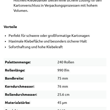
Hotmelt-Klebebänder bieten eine sichere Lösung für den
Kartonverschluss in Verpackungsprozessen mit hohem
Volumen.
Vorteile
Perfekt für schwere oder großformatige Kartonagen
Maximale Klebefläche und besonders sicherer Halt
Soforthaftung und hohe Klebekraft
Palettenmenge:
240 Rollen
Rollenlänge:
990 lfm
Bandbreite:
75 mm
Kerndurchmesser:
76 mm
Rollendurchmesser:
25.6 cm
Materialstärke:
45 µm