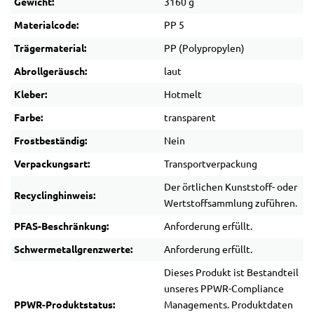
Gewicht:
3160 g
Materialcode:
PP 5
Trägermaterial:
PP (Polypropylen)
Abrollgeräusch:
laut
Kleber:
Hotmelt
Farbe:
transparent
Frostbeständig:
Nein
Verpackungsart:
Transportverpackung
Der örtlichen Kunststoff- oder
Recyclinghinweis:
Wertstoffsammlung zuführen.
PFAS-Beschränkung:
Anforderung erfüllt.
Schwermetallgrenzwerte:
Anforderung erfüllt.
Dieses Produkt ist Bestandteil
unseres PPWR-Compliance
PPWR-Produktstatus:
Managements. Produktdaten