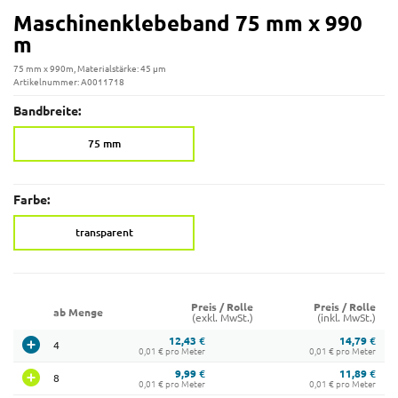
Maschinenklebeband 75 mm x 990
m
75 mm x 990m, Materialstärke: 45 µm
Artikelnummer: A0011718
Bandbreite:
75 mm
Farbe:
transparent
Preis / Rolle
Preis / Rolle
ab Menge
(exkl. MwSt.)
(inkl. MwSt.)
12,43 €
14,79 €
4
0,01 € pro Meter
0,01 € pro Meter
9,99 €
11,89 €
8
0,01 € pro Meter
0,01 € pro Meter