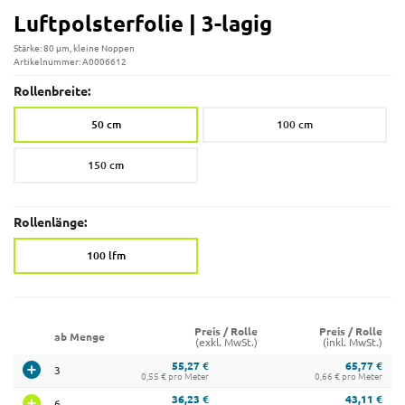
Luftpolsterfolie | 3-lagig
Stärke: 80 µm, kleine Noppen
Artikelnummer: A0006612
Rollenbreite:
50 cm
100 cm
150 cm
Rollenlänge:
100 lfm
Preis / Rolle
Preis / Rolle
ab Menge
(exkl. MwSt.)
(inkl. MwSt.)
55,27 €
65,77 €
3
0,55 € pro Meter
0,66 € pro Meter
36,23 €
43,11 €
6