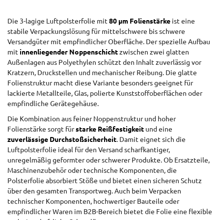
Die 3-lagige Luftpolsterfolie mit
80
µ
m Folienst
ä
rke
ist eine
stabile Verpackungsl
ö
sung
f
ü
r mittelschwere bis schwere
Versandg
ü
ter mit empfindlicher Oberfl
ä
che. Der spezielle Aufbau
mit
innenliegender Noppenschicht
zwischen zwei glatten
Au
ß
enlagen aus Polyethylen sch
ü
tzt den Inhalt zuverl
ä
ssig vor
Kratzern, Druckstellen und mechanischer Reibung. Die glatte
Folienstruktur macht diese Variante besonders geeignet f
ü
r
lackierte Metallteile, Glas, polierte Kunststoffoberfl
ä
chen oder
empfindliche Ger
ä
tegeh
ä
use.
Die Kombination aus feiner Noppenstruktur und hoher
Folienstärke sorgt für
starke Reißfestigkeit
und eine
zuverlässige Durchstoßsicherheit
. Damit eignet sich die
Luftpolsterfolie ideal für den Versand scharfkantiger,
unregelmäßig geformter oder schwerer Produkte. Ob Ersatzteile,
Maschinenzubehör oder technische Komponenten, die
Polsterfolie absorbiert Stöße und bietet einen sicheren Schutz
über den gesamten Transportweg. Auch beim Verpacken
technischer Komponenten, hochwertiger Bauteile oder
empfindlicher Waren im B2B-Bereich bietet die Folie eine flexible