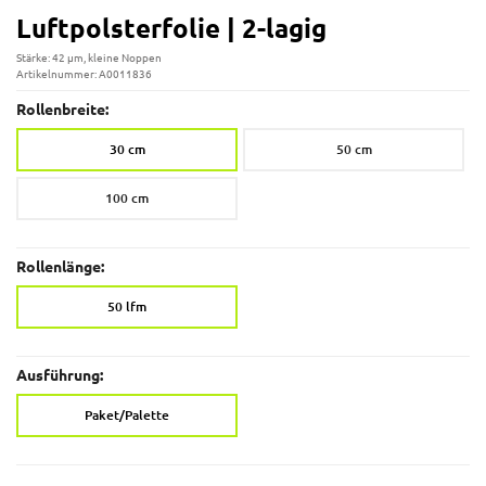
Luftpolsterfolie | 2-lagig
Stärke: 42 µm, kleine Noppen
Artikelnummer: A0011836
Rollenbreite:
30 cm
50 cm
100 cm
Rollenlänge:
50 lfm
Ausführung:
Paket/Palette