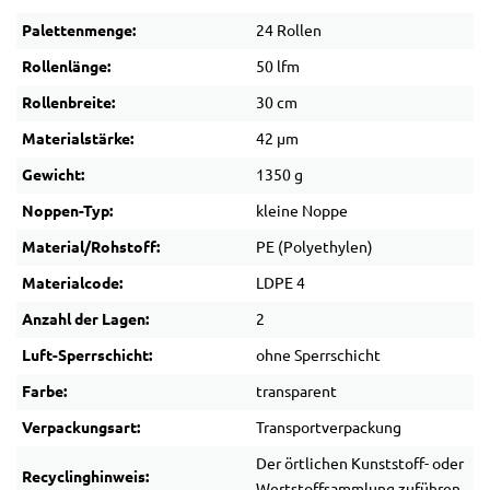
Palettenmenge:
24 Rollen
Rollenlänge:
50 lfm
Rollenbreite:
30 cm
Materialstärke:
42 µm
Gewicht:
1350 g
Noppen-Typ:
kleine Noppe
Material/Rohstoff:
PE (Polyethylen)
Materialcode:
LDPE 4
Anzahl der Lagen:
2
Luft-Sperrschicht:
ohne Sperrschicht
Farbe:
transparent
Verpackungsart:
Transportverpackung
Der örtlichen Kunststoff- oder
Recyclinghinweis:
Wertstoffsammlung zuführen.