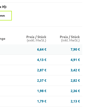
x H):
5 mm
Preis / Stück
Preis / Stück
nge
(exkl. MwSt.)
(inkl. MwSt.)
6,64 €
7,90 €
4,13 €
4,91 €
2,87 €
3,42 €
2,37 €
2,82 €
1,98 €
2,36 €
1,79 €
2,13 €