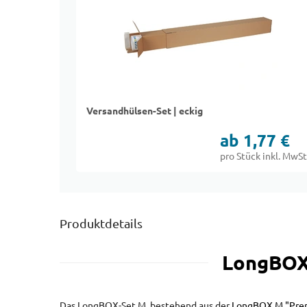
Versandhülsen-Set | eckig
ab 1,77 €
pro Stück inkl. MwSt
Produktdetails
LongBOX-
Das LongBOX-Set M, bestehend aus der
LongBOX M "Pre