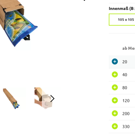
Innenmaß (B 
105 x 10
ab Me
20
40
80
120
200
330