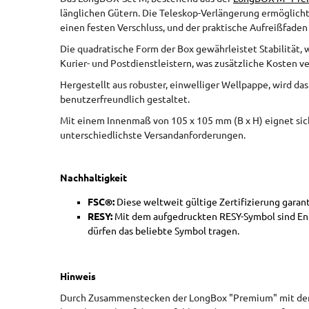
länglichen Gütern. Die Teleskop-Verlängerung ermöglicht 
einen festen Verschluss, und der praktische Aufreißfade
Die quadratische Form der Box gewährleistet Stabilität, w
Kurier- und Postdienstleistern, was zusätzliche Kosten v
Hergestellt aus robuster, einwelliger Wellpappe, wird da
benutzerfreundlich gestaltet.
Mit einem Innenmaß von 105 x 105 mm (B x H) eignet sich 
unterschiedlichste Versandanforderungen.
Nachhaltigkeit
FSC®:
Diese weltweit gültige Zertifizierung gara
RESY:
Mit dem aufgedruckten RESY-Symbol sind Ent
dürfen das beliebte Symbol tragen.
Hinweis
Durch Zusammenstecken der LongBox "Premium" mit der T