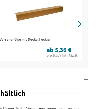
Versandhülse mit Deckel | eckig
Endloswell
ab 5,36 €
pro Stück inkl. MwSt.
hältlich
ige Lösung für den Versand von langen, gerollten oder