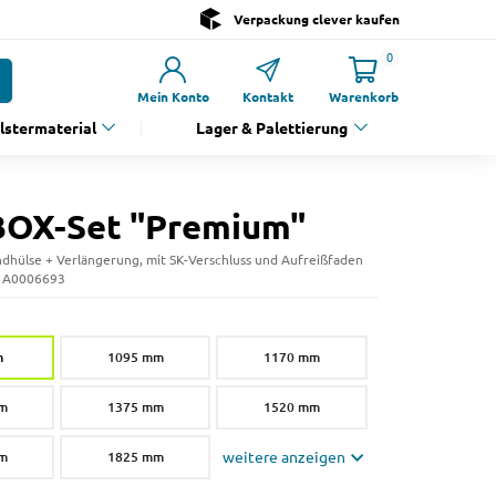
Verpackung clever kaufen
0
Mein Konto
Kontakt
Warenkorb
olstermaterial
Lager & Palettierung
OX-Set "Premium"
ndhülse + Verlängerung, mit SK-Verschluss und Aufreißfaden
: A0006693
m
1095 mm
1170 mm
m
1375 mm
1520 mm
m
1825 mm
weitere anzeigen