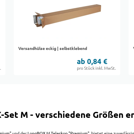
Versandhülse eckig | selbstklebend
ab 0,84 €
.
pro Stück inkl. MwSt.
Set M - verschiedene Größen er
mium"
und der
LongBOX M Teleskop "Premium"
, bietet eine zuverläss