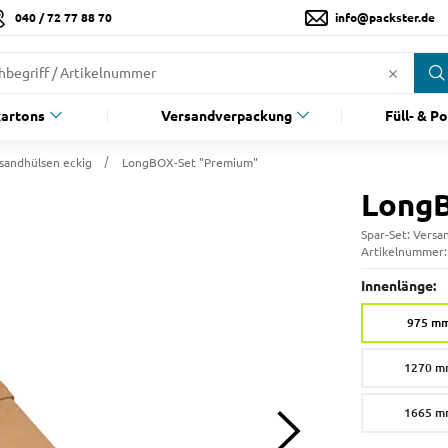
040 / 72 77 88 70
info@packster.de
artons
Versandverpackung
Füll- & P
sandhülsen eckig
LongBOX-Set "Premium"
LongB
Spar-Set: Versa
Artikelnummer
Innenlänge:
975 m
1270 m
1665 m