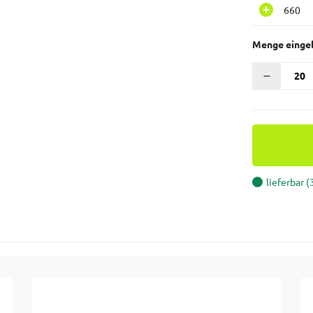
660
Menge einge
lieferbar 