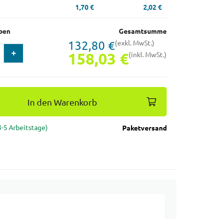
1,70 €
2,02 €
ben
Gesamtsumme
132,80 €
(exkl. MwSt.)
158,03 €
(inkl. MwSt.)
In den Warenkorb
(3-5 Arbeitstage)
Paketversand
SALE