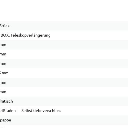
Stück
BOX, Teleskopverlängerung
 mm
 mm
 mm
5 mm
 mm
 mm
ratisch
eißfaden
Selbstklebeverschluss
lpappe