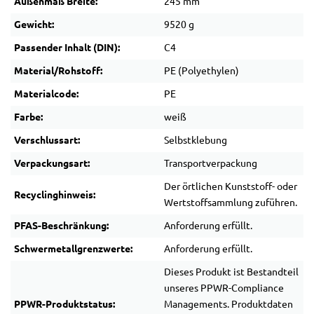
Außenmaß Breite:
245 mm
Gewicht:
9520 g
Passender Inhalt (DIN):
C4
Material/Rohstoff:
PE (Polyethylen)
Materialcode:
PE
Farbe:
weiß
Verschlussart:
Selbstklebung
Verpackungsart:
Transportverpackung
Der örtlichen Kunststoff- oder
Recyclinghinweis:
Wertstoffsammlung zuführen.
PFAS-Beschränkung:
Anforderung erfüllt.
Schwermetallgrenzwerte:
Anforderung erfüllt.
Dieses Produkt ist Bestandteil
unseres PPWR-Compliance
PPWR-Produktstatus:
Managements. Produktdaten