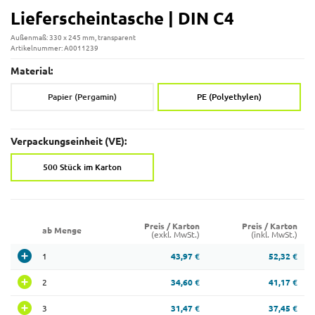
Lieferscheintasche | DIN C4
Außenmaß: 330 x 245 mm, transparent
Artikelnummer: A0011239
Material:
Papier (Pergamin)
PE (Polyethylen)
Verpackungseinheit (VE):
500 Stück im Karton
Preis / Karton
Preis / Karton
ab Menge
(exkl. MwSt.)
(inkl. MwSt.)
1
43,97 €
52,32 €
2
34,60 €
41,17 €
3
31,47 €
37,45 €