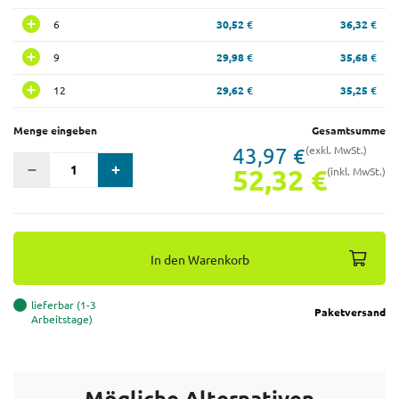
6
30,52 €
36,32 €
9
29,98 €
35,68 €
12
29,62 €
35,25 €
Menge eingeben
Gesamtsumme
43,97 €
(exkl. MwSt.)
52,32 €
(inkl. MwSt.)
In den Warenkorb
lieferbar (1-3
Paketversand
Arbeitstage)