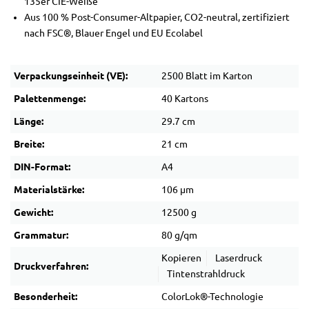
135er CIE-Weiße
Aus 100 % Post-Consumer-Altpapier, CO2-neutral, zertifiziert
nach FSC®, Blauer Engel und EU Ecolabel
Verpackungseinheit (VE):
2500 Blatt im Karton
Palettenmenge:
40 Kartons
Länge:
29.7 cm
Breite:
21 cm
DIN-Format:
A4
Materialstärke:
106 µm
Gewicht:
12500 g
Grammatur:
80 g/qm
Kopieren
Laserdruck
Druckverfahren:
Tintenstrahldruck
Besonderheit:
ColorLok®-Technologie