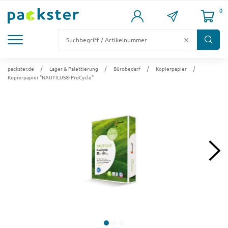
0
KARTONS
VERSANDKARTONS
VERSANDVERPACKUNG
FÜLL- & POLSTERMATERIAL
LAGER & PALETTIERUNG
packster.de
Lager & Palettierung
Bürobedarf
Kopierpapier
Kopierpapier "NAUTILUS® ProCycle"