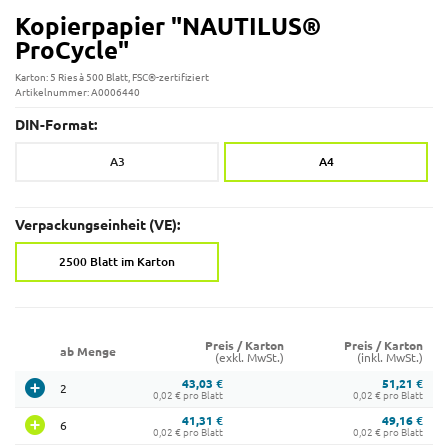
Kopierpapier "NAUTILUS®
ProCycle"
Karton: 5 Ries à 500 Blatt, FSC®-zertifiziert
Artikelnummer: A0006440
DIN-Format:
A3
A4
Verpackungseinheit (VE):
2500 Blatt im Karton
Preis / Karton
Preis / Karton
ab Menge
(exkl. MwSt.)
(inkl. MwSt.)
43,03 €
51,21 €
2
0,02 € pro Blatt
0,02 € pro Blatt
41,31 €
49,16 €
6
0,02 € pro Blatt
0,02 € pro Blatt