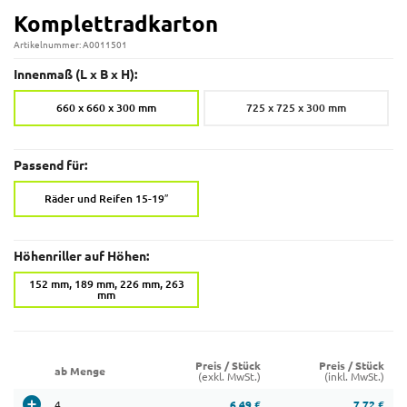
Komplettradkarton
Artikelnummer: A0011501
Innenmaß (L x B x H):
660 x 660 x 300 mm
725 x 725 x 300 mm
Passend für:
Räder und Reifen 15-19″
Höhenriller auf Höhen:
152 mm, 189 mm, 226 mm, 263
mm
Preis / Stück
Preis / Stück
ab Menge
(exkl. MwSt.)
(inkl. MwSt.)
4
6,49 €
7,72 €