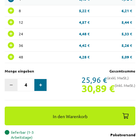
8
5,22 €
6,21 €
12
4,57 €
5,44 €
24
4,48 €
5,33 €
36
4,42 €
5,26 €
48
4,28 €
5,09 €
Menge eingeben
Gesamtsumme
25,96 €
(exkl. MwSt.)
30,89 €
(inkl. MwSt.)
In den Warenkorb
lieferbar (1-3
Paketversand
Arbeitstage)