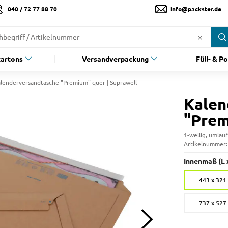
040 / 72 77 88 70
info@packster.de
artons
Versandverpackung
Füll- & P
lenderversandtasche "Premium" quer | Suprawell
Kalen
"Prem
1-wellig, umlau
Artikelnummer
Innenmaß (L x
443 x 32
737 x 52