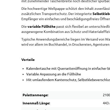
mit zunehmender Taschenbreite noch deutlicher spürbar.
Die hochwertige Wellpappe schützt den Inhalt zuverläss
zusätzlichen Transportschutz. Der integrierte
Selbstkle
Empfänger ein einfaches und beschädigungsfreies Öffnen
Die
variable Füllhöhe
passt sich flexibel an unterschied
ausgewogene Kombination aus Schutz und Materialeffizi
Typische Anwendungsbereiche liegen im Versand von Wa
wird vor allem im Buchhandel, in Druckereien, Agenture
Vorteile
Kalendertasche mit Querseitenöffnung in einfacher bis 
Variable Anpassung an die Füllhöhe
Mit umlaufendem Kantenschutz, Selbstklebeverschlus
Palettenmenge:
2100
Innenmaß Länge:
443