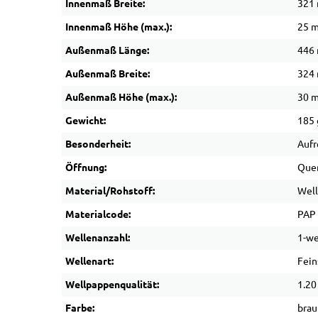
Innenmaß Breite:
321
Innenmaß Höhe (max.):
25 
Außenmaß Länge:
446
Außenmaß Breite:
324
Außenmaß Höhe (max.):
30 
Gewicht:
185 
Besonderheit:
Aufr
Öffnung:
Que
Material/Rohstoff:
Wel
Materialcode:
PAP
Wellenanzahl:
1-we
Wellenart:
Fein
Wellpappenqualität:
1.20
Farbe:
brau