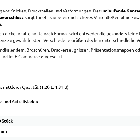
ig vor Knicken, Druckstellen und Verformungen. Der
umlaufende Kante
beverschluss
sorgt für ein sauberes und sicheres Verschließen ohne zus
.
lich dicke Inhalte an. Je nach Format wird entweder die besonders feine
enz zu gewährleisten. Verschiedene Größen decken unterschiedliche V
ndkalendern, Broschüren, Druckerzeugnissen, Präsentationsmappen od
n und im E-Commerce eingesetzt.
mittlerer Qualität (1.20 E, 1.31 B)
s und Aufreißfaden
 Stück
 mm