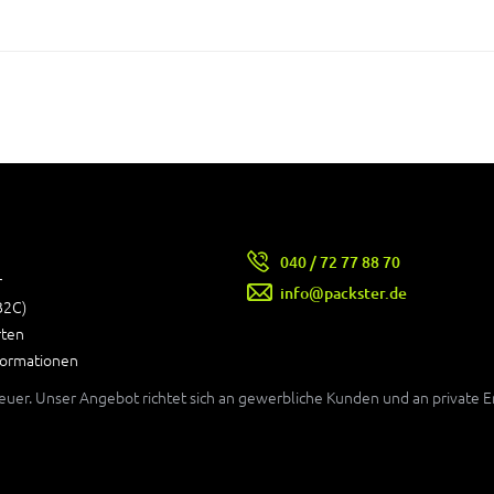
040 / 72 77 88 70
r
info@packster.de
B2C)
rten
formationen
teuer. Unser Angebot richtet sich an gewerbliche Kunden und an private 