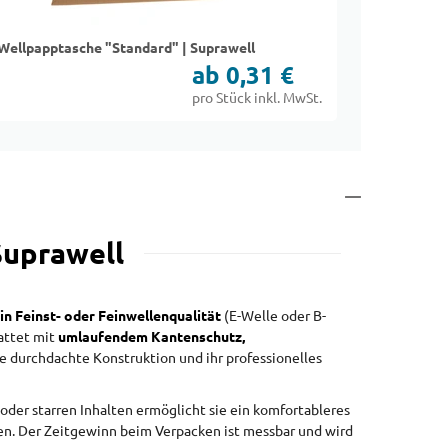
Wellpapptasche "Standard" | Suprawell
Kalenderv
ab 0,31 €
pro Stück inkl. MwSt.
Suprawell
in Feinst- oder Feinwellenqualität
(E-Welle oder B-
attet mit
umlaufendem Kantenschutz,
e durchdachte Konstruktion und ihr professionelles
oder starren Inhalten ermöglicht sie ein komfortableres
gen. Der Zeitgewinn beim Verpacken ist messbar und wird