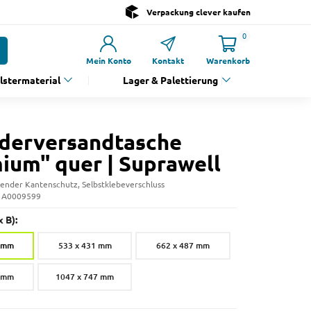
Verpackung clever kaufen
0
Mein Konto
Kontakt
Warenkorb
olstermaterial
Lager & Palettierung
derversandtasche
ium" quer | Suprawell
fender Kantenschutz, Selbstklebeverschluss
: A0009599
 B):
1 mm
533 x 431 mm
662 x 487 mm
7 mm
1047 x 747 mm