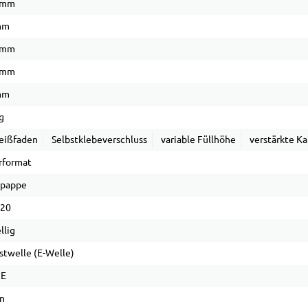
 mm
mm
 mm
 mm
mm
g
eißfaden
Selbstklebeverschluss
variable Füllhöhe
verstärkte K
rformat
lpappe
 20
llig
stwelle (E-Welle)
 E
n