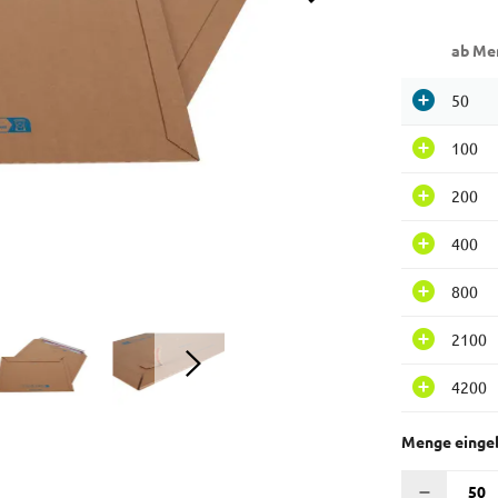
ab Me
50
100
200
400
800
2100
4200
Menge einge