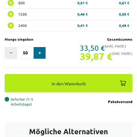
600
0,51 €
0,61 €
1200
0,46 €
0,55 €
2400
0,41 €
0,49 €
Menge eingeben
Gesamtsumme
33,50 €
(exkl. MwSt.)
39,87 €
(inkl. MwSt.)
In den Warenkorb
lieferbar (1-3
Paketversand
Arbeitstage)
Mögliche Alternativen