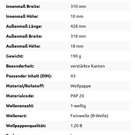
Innenmaß Breite:
310 mm
Innenmaß Höhe:
10 mm
Außenmaß Länge:
428 mm
Außenmaß Breite:
318 mm
Außenmaß Höhe:
18 mm
Gewicht:
190 g
Besonderheit:
verstärkte Kanten
Passender Inhalt (DIN):
A3
Material/Rohstoff:
Wellpappe
Materialcode:
PAP 20
Wellenanzahl:
1-wellig
Wellenart:
Feinwelle (B-Welle)
Wellpappenqualität:
1.20 B