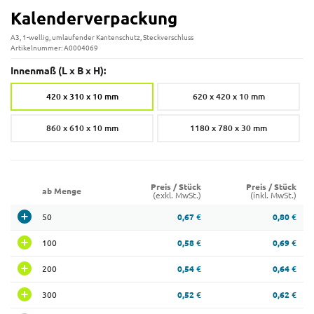
Kalenderverpackung
A3, 1-wellig, umlaufender Kantenschutz, Steckverschluss
Artikelnummer: A0004069
Innenmaß (L x B x H):
420 x 310 x 10 mm
620 x 420 x 10 mm
860 x 610 x 10 mm
1180 x 780 x 30 mm
Preis / Stück
Preis / Stück
ab Menge
(exkl. MwSt.)
(inkl. MwSt.)
50
0,67 €
0,80 €
100
0,58 €
0,69 €
200
0,54 €
0,64 €
300
0,52 €
0,62 €