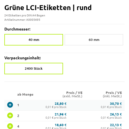
Grüne LCI-Etiketten | rund
24 Etiketten pro DIN A4 Bogen
Artikelnummer: A0005695
Durchmesser:
40 mm
60 mm
Verpackungsinhalt:
2400 Stück
Preis / VE
Preis / VE
ab Menge
(exkl. MwSt.)
(inkl. MwSt.)
25,80 €
30,70 €
1
0,01 € pro Stück
0,01 € pro Stück
21,96 €
26,13 €
2
0,01 € pro Stück
0,01 € pro Stück
18,60 €
22,13 €
4
0,01 € pro Stück
0,01 € pro Stück