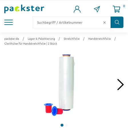
0
KARTONS
VERSANDKARTONS
VERSANDVERPACKUNG
FÜLL- & POLSTERMATERIAL
LAGER & PALETTIERUNG
packster.de
Lager & Palettierung
Stretchfolie
Handstretchfolie
Gleithülse für Handstretchfolie | 2 Stück