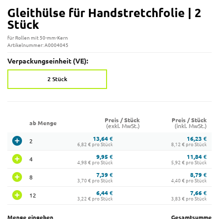
Gleithülse für Handstretchfolie | 2
Stück
für Rollen mit 50-mm-Kern
Artikelnummer: A0004045
Verpackungseinheit (VE):
2 Stück
Preis / Stück
Preis / Stück
ab Menge
(exkl. MwSt.)
(inkl. MwSt.)
13,64 €
16,23 €
2
6,82 € pro Stück
8,12 € pro Stück
9,95 €
11,84 €
4
4,98 € pro Stück
5,92 € pro Stück
7,39 €
8,79 €
8
3,70 € pro Stück
4,40 € pro Stück
6,44 €
7,66 €
12
3,22 € pro Stück
3,83 € pro Stück
Menge eingeben
Gesamtsumme