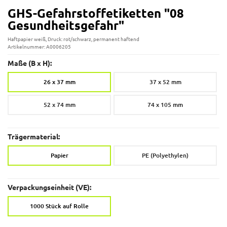
GHS-Gefahrstoffetiketten "08
Gesundheitsgefahr"
Haftpapier weiß, Druck: rot/schwarz, permanent haftend
Artikelnummer: A0006205
Maße (B x H):
26 x 37 mm
37 x 52 mm
52 x 74 mm
74 x 105 mm
Trägermaterial:
Papier
PE (Polyethylen)
Verpackungseinheit (VE):
1000 Stück auf Rolle