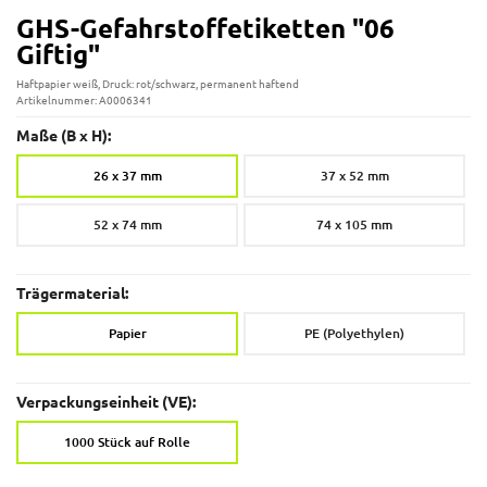
GHS-Gefahrstoffetiketten "06
Giftig"
Haftpapier weiß, Druck: rot/schwarz, permanent haftend
Artikelnummer: A0006341
Maße (B x H):
26 x 37 mm
37 x 52 mm
52 x 74 mm
74 x 105 mm
Trägermaterial:
Papier
PE (Polyethylen)
Verpackungseinheit (VE):
1000 Stück auf Rolle