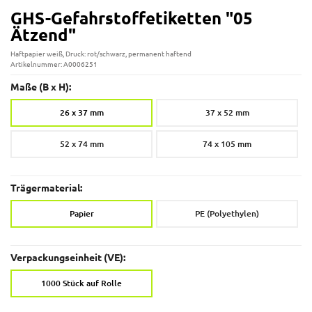
GHS-Gefahrstoffetiketten "05
Ätzend"
Haftpapier weiß, Druck: rot/schwarz, permanent haftend
Artikelnummer: A0006251
Maße (B x H):
26 x 37 mm
37 x 52 mm
52 x 74 mm
74 x 105 mm
Trägermaterial:
Papier
PE (Polyethylen)
Verpackungseinheit (VE):
1000 Stück auf Rolle