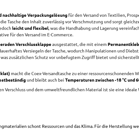
nd nachhaltige Verpackungslösung
für den Versand von Textilien, Prosp
 die Tasche den Inhalt zuverlässig vor Verschmutzung und sorgt gleichzei
 jedoch
leicht und flexibel
, was die Handhabung und Lagerung vereinfach
ative für den Versand im E-Commerce.
geraden Verschlussklappe
ausgestattet, die mit einem
Permanentkle
dauerhaftes Versiegeln der Tasche, wodurch Manipulationen und Diebstah
 was zusätzlichen Schutz vor unbefugtem Zugriff bietet und sicherstell
klat)
macht die Coex-Versandtasche zu einer ressourcenschonenden Wah
ostbeständig
und bleibt auch bei
Temperaturen zwischen -18 °C und 6
en Verschluss und dem umweltfreundlichen Material ist sie eine ideale
gmaterialien schont Ressourcen und das Klima. Für die Herstellung we