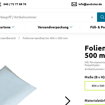
040 / 72 77 88 70
info@packster.de
artons
Versandverpackung
Füll- & P
rsandbeutel
Folienversandtasche 400 x 500 mm
Folie
500 
Mit Permanentve
Polyethylen
Artikelnummer
Maße (B x H):
400 x 50
Materialstär