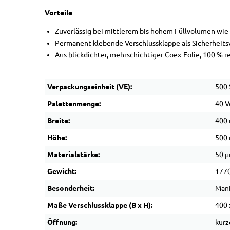
Vorteile
Zuverlässig bei mittlerem bis hohem Füllvolumen wie
Permanent klebende Verschlussklappe als Sicherheits
Aus blickdichter, mehrschichtiger Coex-Folie, 100 % r
Verpackungseinheit (VE):
500 
Palettenmenge:
40 V
Breite:
400
Höhe:
500
Materialstärke:
50 
Gewicht:
1770
Besonderheit:
Mani
Maße Verschlussklappe (B x H):
400 
Öffnung:
kurz