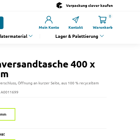
Verpackung clever kaufen
0
Mein Konto
Kontakt
Warenkorb
olstermaterial
Lager & Palettierung
nversandtasche 400 x
mm
rschluss, Öffnung an kurzer Seite, aus 100 % recyceltem
: A0011699
0 mm
ke: