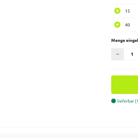
15
40
Menge einge
lieferbar 