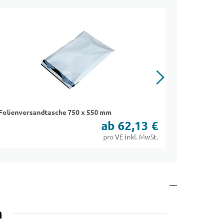
Folienversandtasche 750 x 550 mm
Folienver
ab 62,13 €
pro VE inkl. MwSt.
m