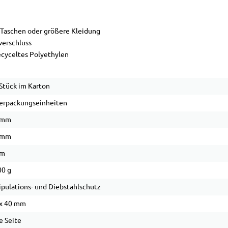
 Taschen oder größere Kleidung
verschluss
ecyceltes Polyethylen
Stück im Karton
erpackungseinheiten
 mm
 mm
µm
0 g
pulations- und Diebstahlschutz
x 40 mm
e Seite