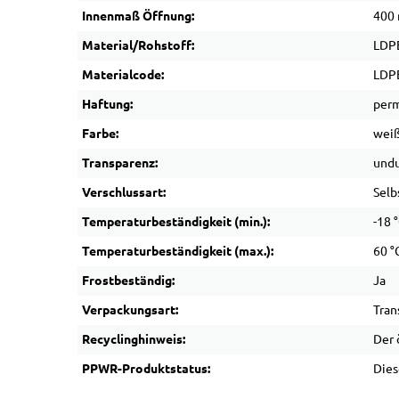
Innenmaß Öffnung:
400
Material/Rohstoff:
LDPE
Materialcode:
LDP
Haftung:
perm
Farbe:
wei
Transparenz:
undu
Verschlussart:
Selb
Temperaturbeständigkeit (min.):
-18 
Temperaturbeständigkeit (max.):
60 °
Frostbeständig:
Ja
Verpackungsart:
Tran
Recyclinghinweis:
Der 
PPWR-Produktstatus:
Dies