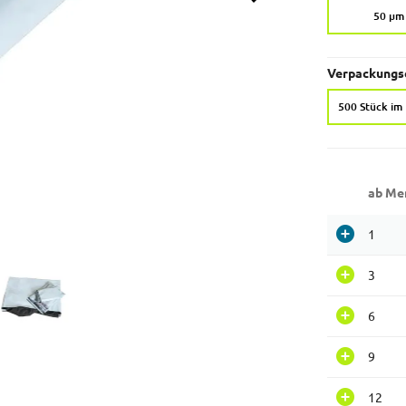
50 µm
Verpackungse
500 Stück im
ab Me
1
3
6
9
12