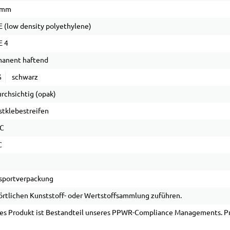
 mm
 (low density polyethylene)
E 4
anent haftend
ß
schwarz
rchsichtig (opak)
stklebestreifen
°C
C
sportverpackung
örtlichen Kunststoff- oder Wertstoffsammlung zuführen.
es Produkt ist Bestandteil unseres PPWR-Compliance Managements. Pro