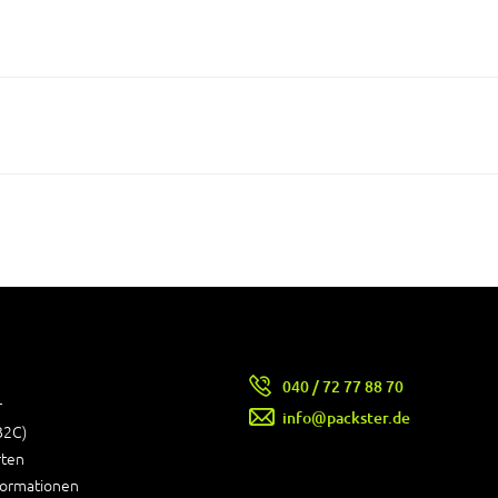
040 / 72 77 88 70
r
info@packster.de
B2C)
rten
formationen