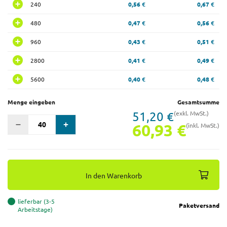
240
0,56 €
0,67 €
480
0,47 €
0,56 €
960
0,43 €
0,51 €
2800
0,41 €
0,49 €
5600
0,40 €
0,48 €
Menge eingeben
Gesamtsumme
51,20 €
(exkl. MwSt.)
60,93 €
(inkl. MwSt.)
In den Warenkorb
lieferbar (3-5
Paketversand
Arbeitstage)