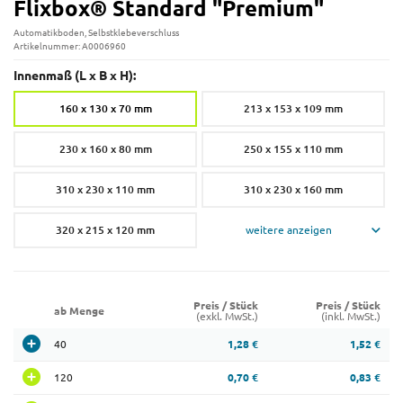
Flixbox® Standard "Premium"
Automatikboden, Selbstklebeverschluss
Artikelnummer: A0006960
Innenmaß (L x B x H):
160 x 130 x 70 mm
213 x 153 x 109 mm
230 x 160 x 80 mm
250 x 155 x 110 mm
310 x 230 x 110 mm
310 x 230 x 160 mm
320 x 215 x 120 mm
weitere anzeigen
Preis / Stück
Preis / Stück
ab Menge
(exkl. MwSt.)
(inkl. MwSt.)
40
1,28 €
1,52 €
120
0,70 €
0,83 €