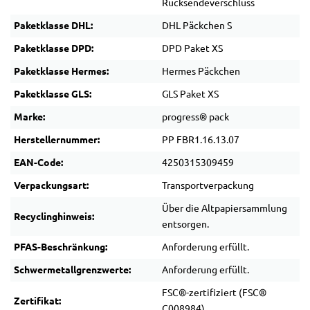
Rücksendeverschluss
Paketklasse DHL:
DHL Päckchen S
Paketklasse DPD:
DPD Paket XS
Paketklasse Hermes:
Hermes Päckchen
Paketklasse GLS:
GLS Paket XS
Marke:
progress® pack
Herstellernummer:
PP FBR1.16.13.07
EAN-Code:
4250315309459
Verpackungsart:
Transportverpackung
Über die Altpapiersammlung
Recyclinghinweis:
entsorgen.
PFAS-Beschränkung:
Anforderung erfüllt.
Schwermetallgrenzwerte:
Anforderung erfüllt.
FSC®-zertifiziert (FSC®
Zertifikat:
C008984)