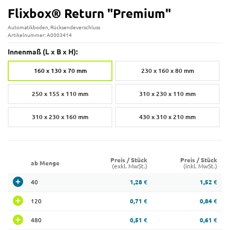
Flixbox® Return "Premium"
Automatikboden, Rücksendeverschluss
Artikelnummer: A0003414
Innenmaß (L x B x H):
160 x 130 x 70 mm
230 x 160 x 80 mm
250 x 155 x 110 mm
310 x 230 x 110 mm
310 x 230 x 160 mm
430 x 310 x 210 mm
Preis / Stück
Preis / Stück
ab Menge
(exkl. MwSt.)
(inkl. MwSt.)
40
1,28 €
1,52 €
120
0,71 €
0,84 €
480
0,51 €
0,61 €