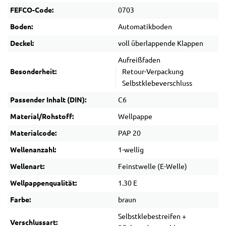
FEFCO-Code:
0703
Boden:
Automatikboden
Deckel:
voll überlappende Klappen
Aufreißfaden
Besonderheit:
Retour-Verpackung
Selbstklebeverschluss
Passender Inhalt (DIN):
C6
Material/Rohstoff:
Wellpappe
Materialcode:
PAP 20
Wellenanzahl:
1-wellig
Wellenart:
Feinstwelle (E-Welle)
Wellpappenqualität:
1.30 E
Farbe:
braun
Selbstklebestreifen +
Verschlussart: