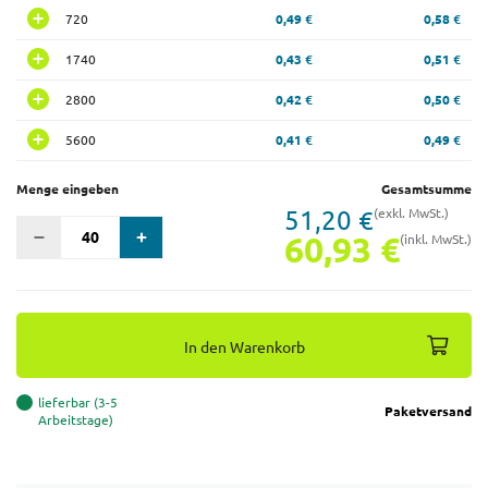
720
0,49 €
0,58 €
1740
0,43 €
0,51 €
2800
0,42 €
0,50 €
5600
0,41 €
0,49 €
Menge eingeben
Gesamtsumme
51,20 €
(exkl. MwSt.)
60,93 €
(inkl. MwSt.)
In den Warenkorb
lieferbar (3-5
Paketversand
Arbeitstage)