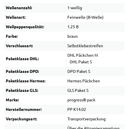
Wellenanzahl:
1-wellig
Wellenart:
Feinwelle (B-Welle)
Wellpappenqualität:
1.25 B
Farbe:
braun
Verschlussart:
Selbstklebestreifen
DHL Päckchen M
Paketklasse DHL:
DHL Paket S
Paketklasse DPD:
DPD Paket S
Paketklasse Hermes:
Hermes Päckchen
Paketklasse GLS:
GLS Paket S
Marke:
progress® pack
Herstellernummer:
PP K14.02
Verpackungsart:
Transportverpackung
Über die Altpapiersammlung