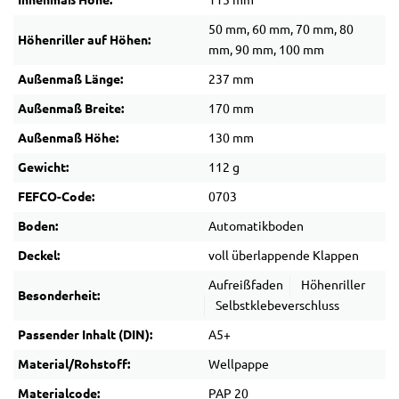
Innenmaß Höhe:
115 mm
50 mm, 60 mm, 70 mm, 80
Höhenriller auf Höhen:
mm, 90 mm, 100 mm
Außenmaß Länge:
237 mm
Außenmaß Breite:
170 mm
Außenmaß Höhe:
130 mm
Gewicht:
112 g
FEFCO-Code:
0703
Boden:
Automatikboden
Deckel:
voll überlappende Klappen
Aufreißfaden
Höhenriller
Besonderheit:
Selbstklebeverschluss
Passender Inhalt (DIN):
A5+
Material/Rohstoff:
Wellpappe
Materialcode:
PAP 20