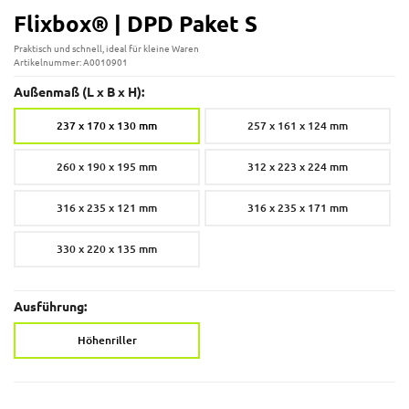
Flixbox® | DPD Paket S
Praktisch und schnell, ideal für kleine Waren
Artikelnummer: A0010901
Außenmaß (L x B x H):
237 x 170 x 130 mm
257 x 161 x 124 mm
260 x 190 x 195 mm
312 x 223 x 224 mm
316 x 235 x 121 mm
316 x 235 x 171 mm
330 x 220 x 135 mm
Ausführung:
Höhenriller