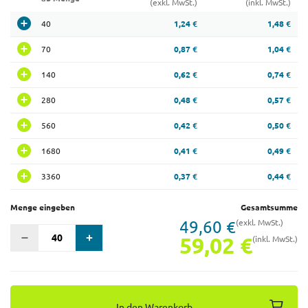
(exkl. MwSt.)
(inkl. MwSt.)
40
1,24 €
1,48 €
70
0,87 €
1,04 €
140
0,62 €
0,74 €
280
0,48 €
0,57 €
560
0,42 €
0,50 €
1680
0,41 €
0,49 €
3360
0,37 €
0,44 €
Menge eingeben
Gesamtsumme
49,60 €
(exkl. MwSt.)
59,02 €
(inkl. MwSt.)
In den Warenkorb