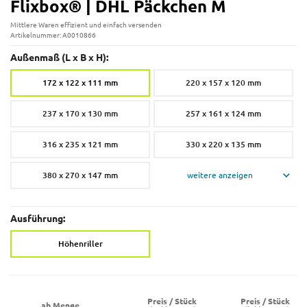
Flixbox® | DHL Päckchen M
Mittlere Waren effizient und einfach versenden
Artikelnummer: A0010866
Außenmaß (L x B x H):
172 x 122 x 111 mm
220 x 157 x 120 mm
237 x 170 x 130 mm
257 x 161 x 124 mm
316 x 235 x 121 mm
330 x 220 x 135 mm
380 x 270 x 147 mm
weitere anzeigen
Ausführung:
Höhenriller
Preis / Stück
Preis / Stück
ab Menge