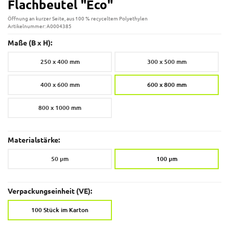
Flachbeutel "Eco"
Öffnung an kurzer Seite, aus 100 % recyceltem Polyethylen
Artikelnummer: A0004385
Maße (B x H):
250 x 400 mm
300 x 500 mm
400 x 600 mm
600 x 800 mm
800 x 1000 mm
Materialstärke:
50 µm
100 µm
Verpackungseinheit (VE):
100 Stück im Karton