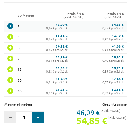
Preis / VE
Preis / VE
ab Menge
(exkl. MwSt.)
(inkl. MwSt.)
46,09 €
54,85 €
1
0,46 € pro Stück
0,55 € pro Stück
35,38 €
42,10 €
3
0,35 € pro Stück
0,42 € pro Stück
34,52 €
41,08 €
6
0,35 € pro Stück
0,41 € pro Stück
33,54 €
39,91 €
9
0,34 € pro Stück
0,40 € pro Stück
32,53 €
38,71 €
12
0,33 € pro Stück
0,39 € pro Stück
31,48 €
37,46 €
30
0,31 € pro Stück
0,37 € pro Stück
27,21 €
32,38 €
60
0,27 € pro Stück
0,32 € pro Stück
Menge eingeben
Gesamtsumme
46,09 €
(exkl. MwSt.)
54,85 €
(inkl. MwSt.)