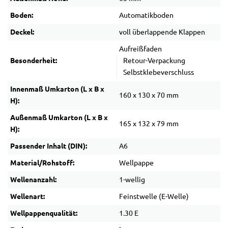
Boden:
Automatikboden
Deckel:
voll überlappende Klappen
Aufreißfaden
Besonderheit:
Retour-Verpackung
Selbstklebeverschluss
Innenmaß Umkarton (L x B x
160 x 130 x 70 mm
H):
Außenmaß Umkarton (L x B x
165 x 132 x 79 mm
H):
Passender Inhalt (DIN):
A6
Material/Rohstoff:
Wellpappe
Wellenanzahl:
1-wellig
Wellenart:
Feinstwelle (E-Welle)
Wellpappenqualität:
1.30 E