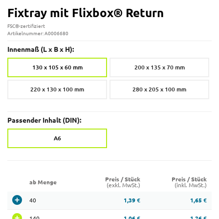
Fixtray mit Flixbox® Return
FSC®-zertifiziert
Artikelnummer: A0006680
Innenmaß (L x B x H):
130 x 105 x 60 mm
200 x 135 x 70 mm
220 x 130 x 100 mm
280 x 205 x 100 mm
Passender Inhalt (DIN):
A6
Preis / Stück
Preis / Stück
ab Menge
(exkl. MwSt.)
(inkl. MwSt.)
40
1,39 €
1,65 €
140
1,06 €
1,26 €