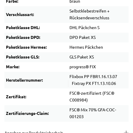
Farbe:
braun
Selbstklebestreifen +
Verschlussart:
Rücksendeverschluss
Paketklasse DHL:
DHL Päckchen S
Paketklasse DPD:
DPD Paket XS
Paketklasse Hermes:
Hermes Päckchen
Paketklasse GLS:
GLS Paket XS
Marke:
progress® FIX
Flixbox PP FBR1.16.13.07
Herstellernummer:
Fixtray PX FT1.13.10.06
FSC®-zertifiziert (FSC®
Zertifikat:
C008984)
FSC® Mix 70% GFA-COC-
Zertifizierungs-Claim:
001203