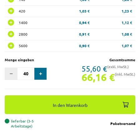
420
1,03 €
1,23 €
1400
0,94 €
1,12 €
2800
0,91 €
1,08 €
5600
0,90 €
1,07 €
Menge eingeben
Gesamtsumme
55,60 €
(exkl. MwSt.)
66,16 €
(inkl. MwSt.)
In den Warenkorb
lieferbar (3-5
Paketversand
Arbeitstage)