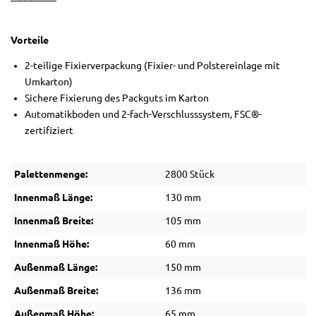
Vorteile
2-teilige Fixierverpackung (Fixier- und Polstereinlage mit
Umkarton)
Sichere Fixierung des Packguts im Karton
Automatikboden und 2-fach-Verschlusssystem, FSC®-
zertifiziert
Palettenmenge:
2800 Stück
Innenmaß Länge:
130 mm
Innenmaß Breite:
105 mm
Innenmaß Höhe:
60 mm
Außenmaß Länge:
150 mm
Außenmaß Breite:
136 mm
Außenmaß Höhe:
65 mm