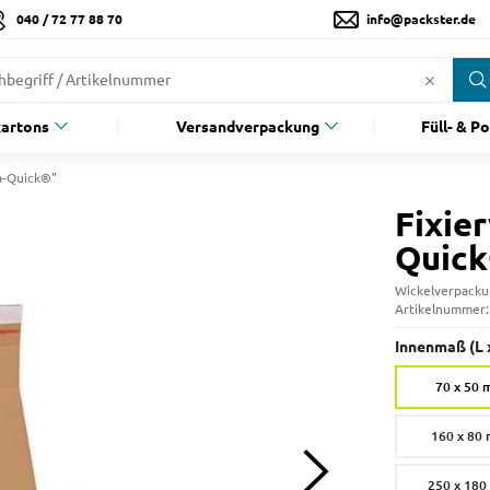
040 / 72 77 88 70
info@packster.de
artons
Versandverpackung
Füll- & P
a-Quick®"
Fixie
Quic
Wickelverpackun
Artikelnummer
Innenmaß (L x
70 x 50
160 x 80
250 x 18