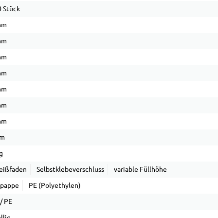
 Stück
mm
mm
mm
mm
mm
mm
mm
µm
g
eißfaden
Selbstklebeverschluss
variable Füllhöhe
lpappe
PE (Polyethylen)
/ PE
llig