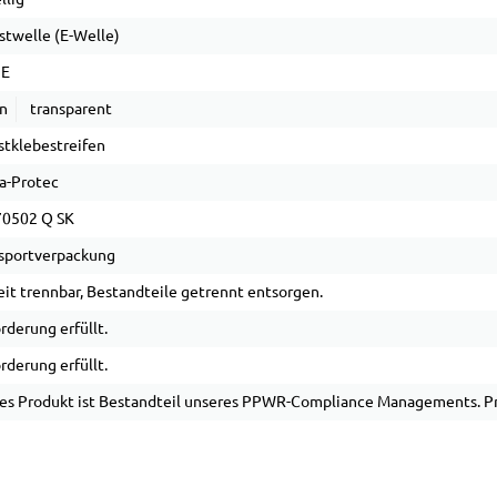
stwelle (E-Welle)
 E
n
transparent
stklebestreifen
a-Protec
70502 Q SK
sportverpackung
it trennbar, Bestandteile getrennt entsorgen.
rderung erfüllt.
rderung erfüllt.
es Produkt ist Bestandteil unseres PPWR-Compliance Managements. Pro