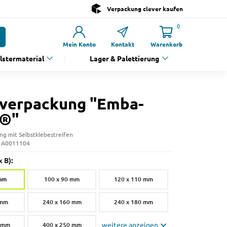
Verpackung clever kaufen
0
Mein Konto
Kontakt
Warenkorb
olstermaterial
Lager & Palettierung
rverpackung "Emba-
k®"
g mit Selbstklebestreifen
: A0011104
 B):
 mm
100 x 90 mm
120 x 110 mm
 mm
240 x 160 mm
240 x 180 mm
0 mm
400 x 250 mm
weitere anzeigen