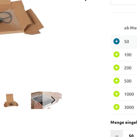
ab Me
50
100
200
500
1000
3000
Menge einge