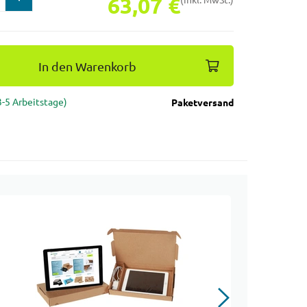
63,07 €
(inkl. MwSt.)
In den Warenkorb
(3-5 Arbeitstage)
Paketversand