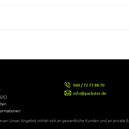
040 / 72 77 88 70
r
info@packster.de
B2C)
rten
formationen
teuer. Unser Angebot richtet sich an gewerbliche Kunden und an private 