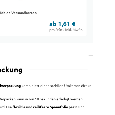
Tablet-Versandkarton
Noppensc
ab 1,61 €
pro Stück inkl. MwSt.
packung
lverpackung
kombiniert einen stabilen Umkarton direkt
 Verpacken kann in nur 10 Sekunden erledigt werden.
ird. Die
flexible und reißfeste Spannfolie
passt sich