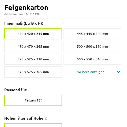
Felgenkarton
Artikelnummer: A0011490
Innenmaß (L x B x H):
420 x 420 x 215 mm
445 x 445 x 240 mm
470 x 470 x 265 mm
500 x 500 x 290 mm
525 x 525 x 310 mm
550 x 550 x 340 mm
575 x 575 x 365 mm
weitere anzeigen
Passend für:
Felgen 15″
Höhenriller auf Höhen: