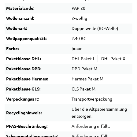
Materialcode:
PAP 20
Wellenanzahl:
2-wellig
Wellenart:
Doppelwelle (BC-Welle)
Wellpappenqualität:
2.40 BC
Farbe:
braun
Paketklasse DHL:
DHL Paket L
DHL Paket XL
Paketklasse DPD:
DPD Paket M
Paketklasse Hermes:
Hermes Paket M
Paketklasse GLS:
GLS Paket M
Verpackungsart:
Transportverpackung
Über die Altpapiersammlung
Recyclinghinweis:
entsorgen.
PFAS-Beschränkung:
Anforderung erfüllt.
Schwermetallgrenzwerte:
Anforderung erfüllt.