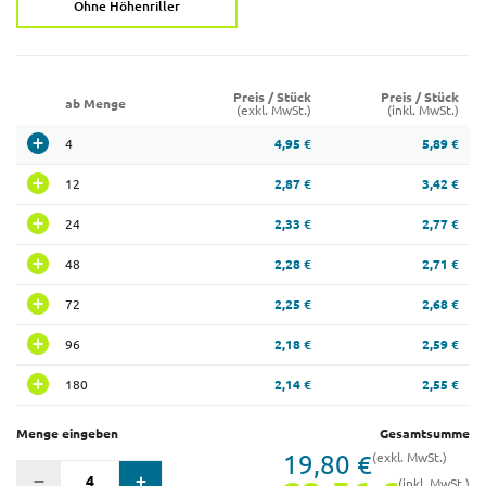
Ohne Höhenriller
Preis / Stück
Preis / Stück
ab Menge
(exkl. MwSt.)
(inkl. MwSt.)
4
4,95 €
5,89 €
12
2,87 €
3,42 €
24
2,33 €
2,77 €
48
2,28 €
2,71 €
72
2,25 €
2,68 €
96
2,18 €
2,59 €
180
2,14 €
2,55 €
Menge eingeben
Gesamtsumme
19,80 €
(exkl. MwSt.)
(inkl. MwSt.)