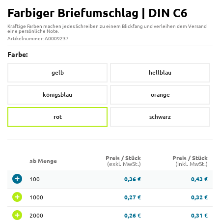
Farbiger Briefumschlag | DIN C6
Kräftige Farben machen jedes Schreiben zu einem Blickfang und verleihen dem Versand
eine persönliche Note.
Artikelnummer: A0009237
Farbe:
gelb
hellblau
königsblau
orange
rot
schwarz
Preis / Stück
Preis / Stück
ab Menge
(exkl. MwSt.)
(inkl. MwSt.)
100
0,36 €
0,43 €
1000
0,27 €
0,32 €
2000
0,26 €
0,31 €