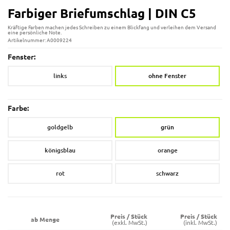
Farbiger Briefumschlag | DIN C5
Kräftige Farben machen jedes Schreiben zu einem Blickfang und verleihen dem Versand
eine persönliche Note.
Artikelnummer: A0009224
Fenster:
links
ohne Fenster
Farbe:
goldgelb
grün
königsblau
orange
rot
schwarz
Preis / Stück
Preis / Stück
ab Menge
(exkl. MwSt.)
(inkl. MwSt.)