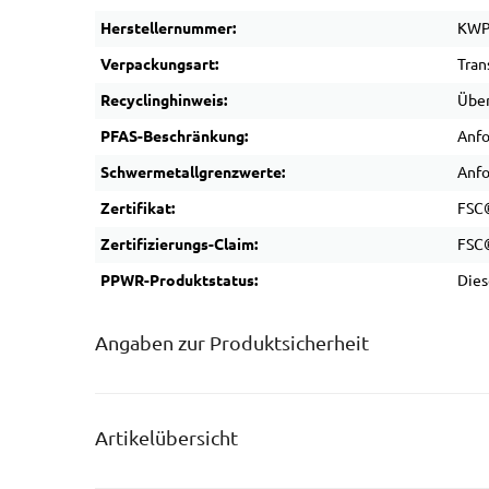
Herstellernummer:
KWP
Verpackungsart:
Tran
Recyclinghinweis:
Über
PFAS-Beschränkung:
Anfo
Schwermetallgrenzwerte:
Anfo
Zertifikat:
FSC®
Zertifizierungs-Claim:
FSC®
PPWR-Produktstatus:
Dies
Angaben zur Produktsicherheit
Artikelübersicht