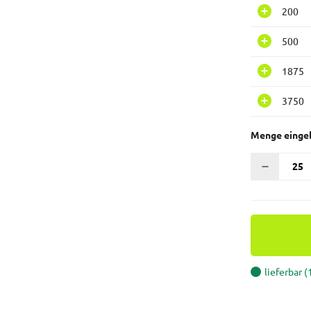
200
500
1875
3750
Menge einge
lieferbar 