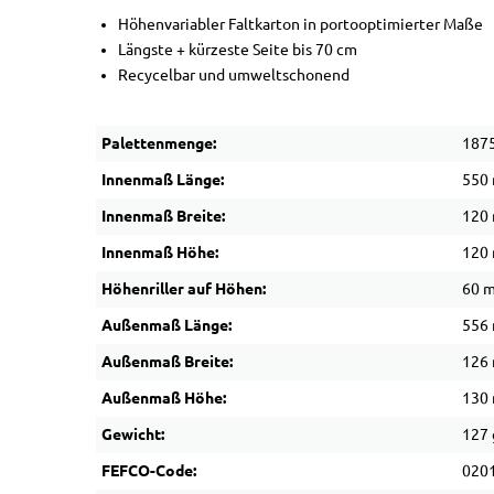
Höhenvariabler Faltkarton in portooptimierter Maße
Längste + kürzeste Seite bis 70 cm
Recycelbar und umweltschonend
Palettenmenge:
1875
Innenmaß Länge:
550
Innenmaß Breite:
120
Innenmaß Höhe:
120
Höhenriller auf Höhen:
60 
Außenmaß Länge:
556
Außenmaß Breite:
126
Außenmaß Höhe:
130
Gewicht:
127 
FEFCO-Code:
020