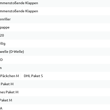
ammenstoßende Klappen
ammenstoßende Klappen
nriller
lpappe
 20
llig
welle (D-Welle)
 D
n
 Päckchen M
DHL Paket S
 Paket M
mes Paket M
Paket M
PA