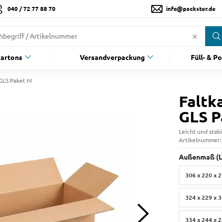
040 / 72 77 88 70
info@packster.de
artons
Versandverpackung
Füll- & P
 GLS Paket M
Faltka
GLS P
Leicht und stabi
Artikelnummer
Außenmaß (L 
306 x 220 x 
324 x 229 x 
334 x 244 x 