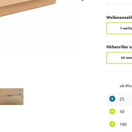
Wellenanzahl
1-welli
Höhenriller 
60 mm
ab Me
25
50
100