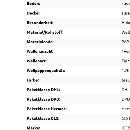
Boden:
zus
Deckel:
zus
Besonderheit:
Höhe
Material/Rohstoff:
Wel
Materialcode:
PAP
Wellenanzahl:
1-we
Wellenart:
Fein
Wellpappenqualität:
1.20
Farbe:
brau
Paketklasse DHL:
DHL
Paketklasse DPD:
DPD
Paketklasse Hermes:
Her
Paketklasse GLS:
GLS 
Marke:
IGE