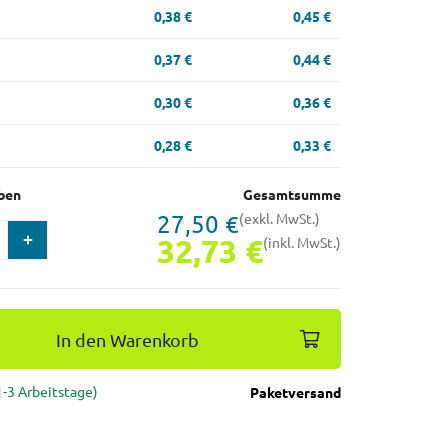
0,38 €
0,45 €
0,37 €
0,44 €
0,30 €
0,36 €
0,28 €
0,33 €
ben
Gesamtsumme
27,50 €
(exkl. MwSt.)
32,73 €
(inkl. MwSt.)
In den Warenkorb
(1-3 Arbeitstage)
Paketversand