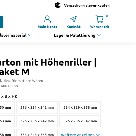
Verpackung clever kaufen
0
Mein Konto
Kontakt
Warenkorb
olstermaterial
Lager & Palettierung
rton mit Höhenriller |
aket M
l, ideal für mittlere Waren
: A0013268
x B x H):
250 mm
316 x 221 x 242 mm
324 x 229 x 258 mm
363 mm
326 x 236 x 242 mm
326 x 236 x 347 mm
258 mm
334 x 244 x 363 mm
weitere anzeigen