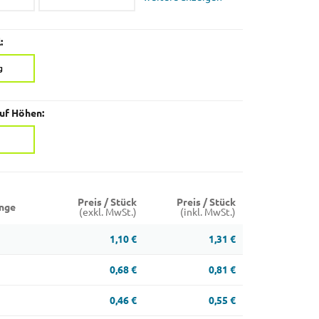
:
g
auf Höhen:
Preis / Stück
Preis / Stück
nge
(exkl. MwSt.)
(inkl. MwSt.)
1,10 €
1,31 €
0,68 €
0,81 €
0,46 €
0,55 €