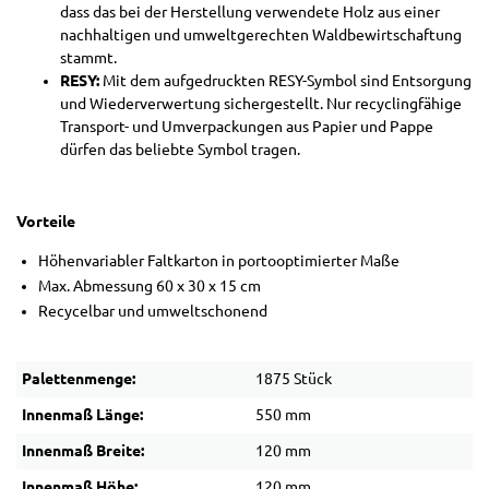
dass das bei der Herstellung verwendete Holz aus einer
nachhaltigen und umweltgerechten Waldbewirtschaftung
stammt.
RESY:
Mit dem aufgedruckten RESY-Symbol sind Entsorgung
und Wiederverwertung sichergestellt. Nur recyclingfähige
Transport- und Umverpackungen aus Papier und Pappe
dürfen das beliebte Symbol tragen.
Vorteile
Höhenvariabler Faltkarton in portooptimierter Maße
Max. Abmessung 60 x 30 x 15 cm
Recycelbar und umweltschonend
Palettenmenge:
1875 Stück
Innenmaß Länge:
550 mm
Innenmaß Breite:
120 mm
Innenmaß Höhe:
120 mm