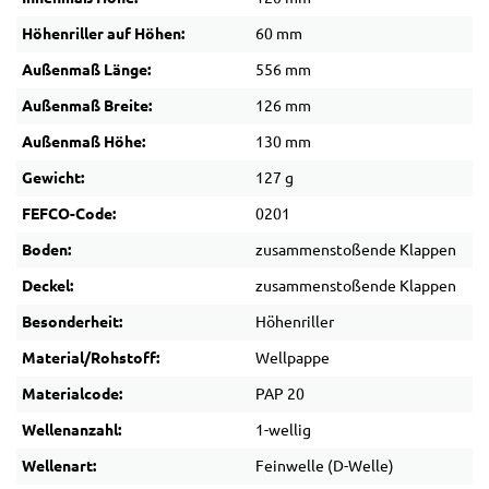
Höhenriller auf Höhen:
60 mm
Außenmaß Länge:
556 mm
Außenmaß Breite:
126 mm
Außenmaß Höhe:
130 mm
Gewicht:
127 g
FEFCO-Code:
0201
Boden:
zusammenstoßende Klappen
Deckel:
zusammenstoßende Klappen
Besonderheit:
Höhenriller
Material/Rohstoff:
Wellpappe
Materialcode:
PAP 20
Wellenanzahl:
1-wellig
Wellenart:
Feinwelle (D-Welle)