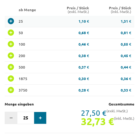
Preis / Stück
Preis / Stück
ab Menge
(exkl. MwSt.)
(inkl. MwSt.)
25
1,10 €
1,31 €
50
0,68 €
0,81 €
100
0,46 €
0,55 €
200
0,38 €
0,45 €
500
0,37 €
0,44 €
1875
0,30 €
0,36 €
3750
0,28 €
0,33 €
Menge eingeben
Gesamtsumme
27,50 €
(exkl. MwSt.)
32,73 €
(inkl. MwSt.)