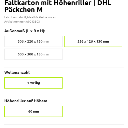
Faltkarton mit Höhenriller | DHL
Päckchen M
Leicht und stabil, ideal für kleine Waren
Artikelnummer: A0013303
Außenmaß (L x B x H):
306 x 220 x 150 mm
556 x 126 x 130 mm
600 x 300 x 150 mm
Wellenanzahl:
1-wellig
Höhenriller auf Höhen:
60 mm