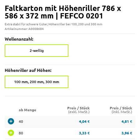
Faltkarton mit Höhenriller 786 x
586 x 372 mm | FEFCO 0201
Extra stabil für schwere Güter, Höhenriller bei 100, 200 und 300 mm
Artikelnummer: A0008684
Wellenanzahl:
2-wellig
Höhenriller auf Höhen:
100 mm, 200 mm, 300 mm
Preis / Stück
Preis / Stück
ab Menge
(exkl. MwSt.)
(inkl. MwSt.)
40
4,04 €
4,81 €
80
3,33 €
3,96 €