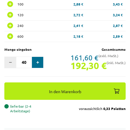
100
2,88 €
3,43 €
120
2,72 €
3,24 €
240
2,41 €
2,87 €
600
2,18 €
2,59 €
Menge eingeben
Gesamtsumme
161,60 €
(exkl. MwSt.)
192,30 €
(inkl. MwSt.)
In den Warenkorb
lieferbar (2-4
voraussichtlich
0,33 Paletten
Arbeitstage)