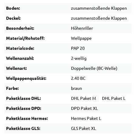
Boden:
zusammenstoßende Klappen
Deckel:
zusammenstoßende Klappen
Besonderheit:
Höhenriller
Material/Rohstoff:
Wellpappe
Materialcode:
PAP 20
Wellenanzahl:
2-wellig
Wellenart:
Doppelwelle (BC-Welle)
Wellpappenqualität:
2.40 BC
Farbe:
braun
Paketklasse DHL:
DHL Paket M
DHL Paket L
Paketklasse DPD:
DPD Paket XL
Paketklasse Hermes:
Hermes Paket L
Paketklasse GLS:
GLS Paket XL