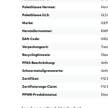
Paketklasse Hermes:
Herm
Paketklasse GLS:
GLS 
Marke:
IGE
Herstellernummer:
KWP
EAN-Code:
040
Verpackungsart:
Tran
Recyclinghinweis:
Über
PFAS-Beschränkung:
Anfo
Schwermetallgrenzwerte:
Anfo
Zertifikat:
FSC®
Zertifizierungs-Claim:
FSC®
PPWR-Produktstatus:
Dies