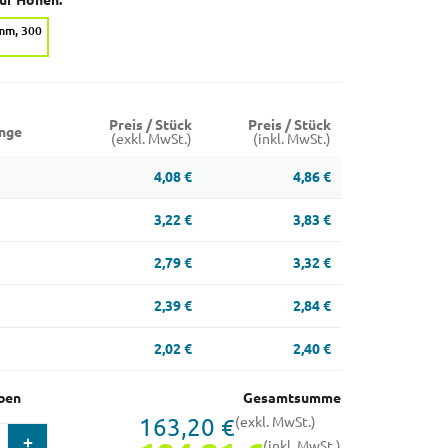
auf Höhen:
mm, 300
Preis / Stück
Preis / Stück
nge
(exkl. MwSt.)
(inkl. MwSt.)
4,08 €
4,86 €
3,22 €
3,83 €
2,79 €
3,32 €
2,39 €
2,84 €
2,02 €
2,40 €
ben
Gesamtsumme
163,20 €
(exkl. MwSt.)
(inkl. MwSt.)