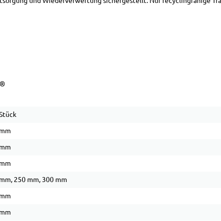
sorgung und Wiederverwertung sichergestellt. Nur recyclingfähige T
C®
Stück
 mm
 mm
 mm
 mm, 250 mm, 300 mm
 mm
 mm