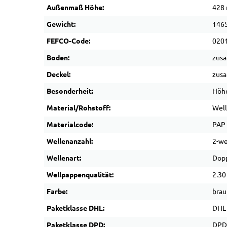
Außenmaß Höhe:
428
Gewicht:
1465
FEFCO-Code:
020
Boden:
zus
Deckel:
zus
Besonderheit:
Höhe
Material/Rohstoff:
Wel
Materialcode:
PAP
Wellenanzahl:
2-we
Wellenart:
Dopp
Wellpappenqualität:
2.30
Farbe:
brau
Paketklasse DHL:
DHL
Paketklasse DPD:
DPD