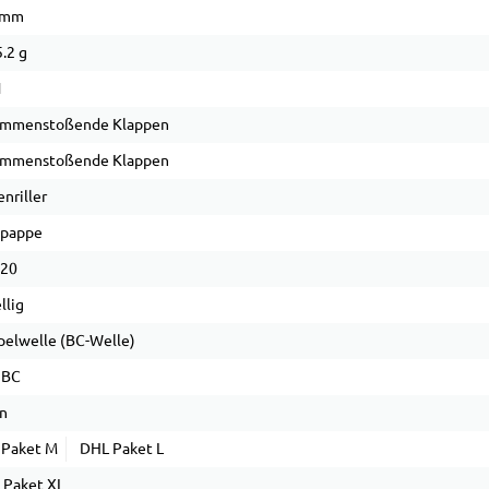
 mm
.2 g
1
ammenstoßende Klappen
ammenstoßende Klappen
nriller
lpappe
 20
llig
elwelle (BC-Welle)
 BC
n
 Paket M
DHL Paket L
 Paket XL