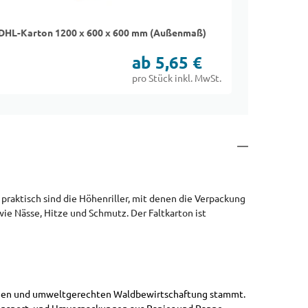
DHL-Karton 1200 x 600 x 600 mm (Außenmaß)
Faltkarto
ab 5,65 €
pro Stück inkl. MwSt.
aktisch sind die Höhenriller, mit denen die Verpackung
wie Nässe, Hitze und Schmutz. Der Faltkarton ist
altigen und umweltgerechten Waldbewirtschaftung stammt.