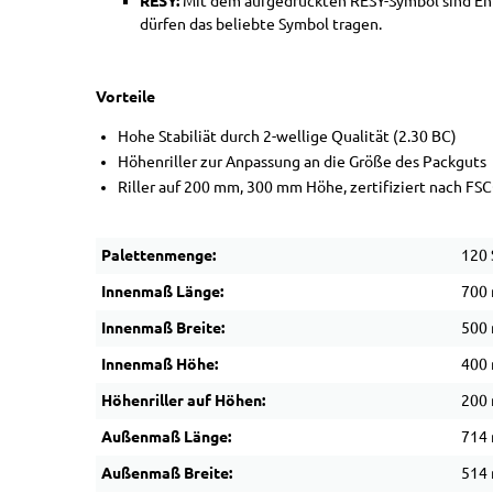
RESY:
Mit dem aufgedruckten RESY-Symbol sind Ent
dürfen das beliebte Symbol tragen.
Vorteile
Hohe Stabiliät durch 2-wellige Qualität (2.30 BC)
Höhenriller zur Anpassung an die Größe des Packguts
Riller auf 200 mm, 300 mm Höhe, zertifiziert nach FS
Palettenmenge:
120 
Innenmaß Länge:
700
Innenmaß Breite:
500
Innenmaß Höhe:
400
Höhenriller auf Höhen:
200
Außenmaß Länge:
714
Außenmaß Breite:
514