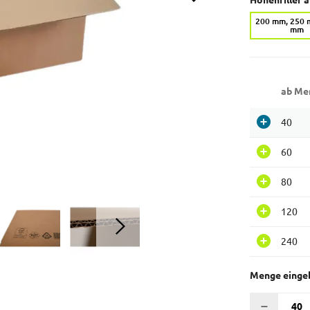
Höhenriller 
200 mm, 250 
mm
ab Me
40
60
80
120
240
Menge einge