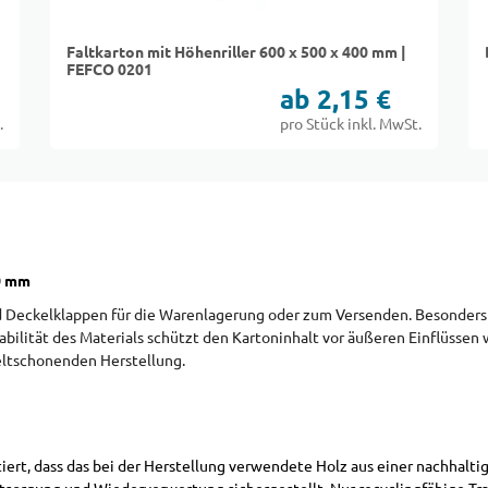
Faltkarton mit Höhenriller 600 x 500 x 400 mm |
FEFCO 0201
ab 2,15 €
.
pro Stück inkl. MwSt.
00 mm
eckelklappen für die Warenlagerung oder zum Versenden. Besonders pr
bilität des Materials schützt den Kartoninhalt vor äußeren Einflüssen 
eltschonenden Herstellung.
ntiert, dass das bei der Herstellung verwendete Holz aus einer nachh