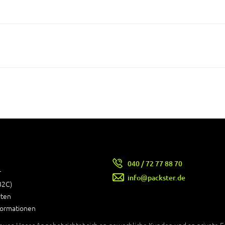
040 / 72 77 88 70
r
info@packster.de
B2C)
rten
formationen