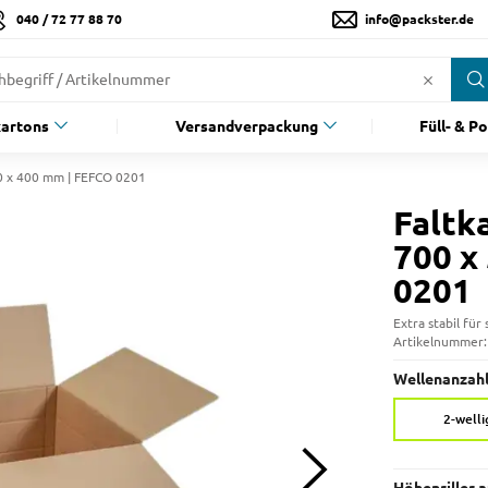
040 / 72 77 88 70
info@packster.de
artons
Versandverpackung
Füll- & P
00 x 400 mm | FEFCO 0201
Faltk
700 x
0201
Extra stabil fü
Artikelnummer
Wellenanzahl
2-welli