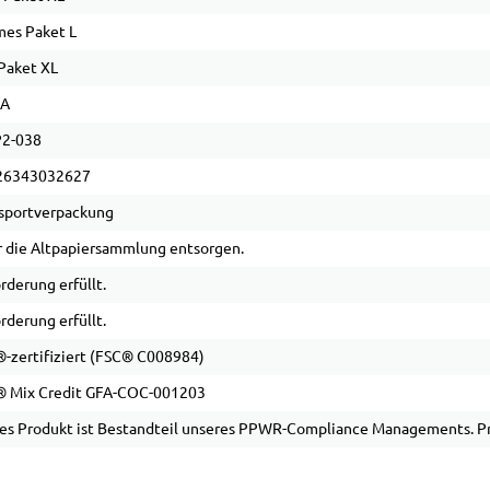
es Paket L
Paket XL
PA
2-038
26343032627
sportverpackung
 die Altpapiersammlung entsorgen.
rderung erfüllt.
rderung erfüllt.
-zertifiziert (FSC® C008984)
 Mix Credit GFA-COC-001203
es Produkt ist Bestandteil unseres PPWR-Compliance Managements. Pro