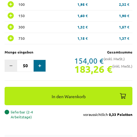
100
1,95 €
2,32 €
150
1,60 €
1,90 €
300
1,32 €
1,57 €
750
1,15 €
1,37 €
Menge eingeben
Gesamtsumme
154,00 €
(exkl. MwSt.)
183,26 €
(inkl. MwSt.)
In den Warenkorb
lieferbar (2-4
voraussichtlich
0,33 Paletten
Arbeitstage)