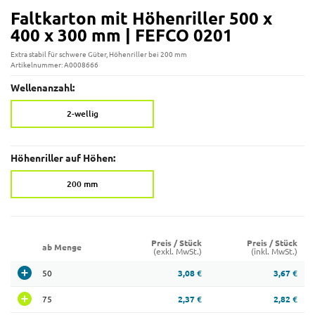
Faltkarton mit Höhenriller 500 x
400 x 300 mm | FEFCO 0201
Extra stabil für schwere Güter, Höhenriller bei 200 mm
Artikelnummer: A0008666
Wellenanzahl:
2-wellig
Höhenriller auf Höhen:
200 mm
Preis / Stück
Preis / Stück
ab Menge
(exkl. MwSt.)
(inkl. MwSt.)
50
3,08 €
3,67 €
75
2,37 €
2,82 €