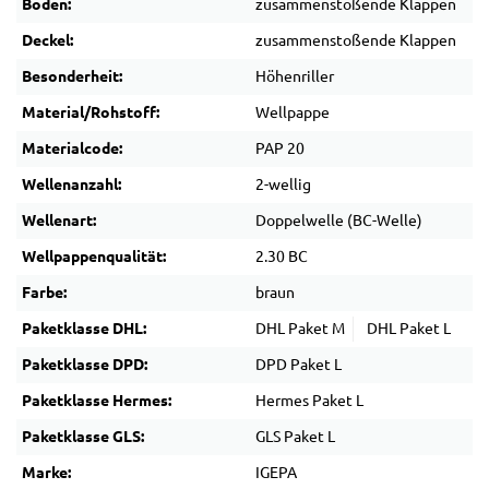
Boden:
zusammenstoßende Klappen
Deckel:
zusammenstoßende Klappen
Besonderheit:
Höhenriller
Material/Rohstoff:
Wellpappe
Materialcode:
PAP 20
Wellenanzahl:
2-wellig
Wellenart:
Doppelwelle (BC-Welle)
Wellpappenqualität:
2.30 BC
Farbe:
braun
Paketklasse DHL:
DHL Paket M
DHL Paket L
Paketklasse DPD:
DPD Paket L
Paketklasse Hermes:
Hermes Paket L
Paketklasse GLS:
GLS Paket L
Marke:
IGEPA