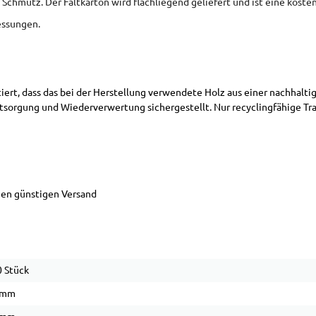
 Schmutz. Der Faltkarton wird flachliegend geliefert und ist eine kost
essungen.
ntiert, dass das bei der Herstellung verwendete Holz aus einer nachh
sorgung und Wiederverwertung sichergestellt. Nur recyclingfähige T
inen günstigen Versand
 Stück
 mm