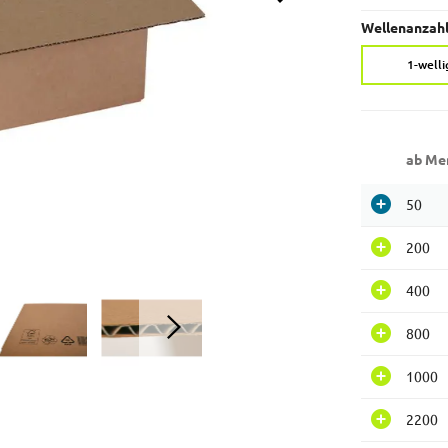
Wellenanzahl
1-welli
ab Me
50
200
400
800
1000
2200