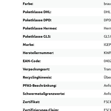
Farbe:
brau
Paketklasse DHL:
DHL
Paketklasse DPD:
DPD 
Paketklasse Hermes:
Her
Paketklasse GLS:
GLS 
Marke:
IGE
Herstellernummer:
KWP
EAN-Code:
040
Verpackungsart:
Tran
Recyclinghinweis:
Über
PFAS-Beschränkung:
Anfo
Schwermetallgrenzwerte:
Anfo
Zertifikat:
FSC®
Zertifizierungs-Claim:
FSC®