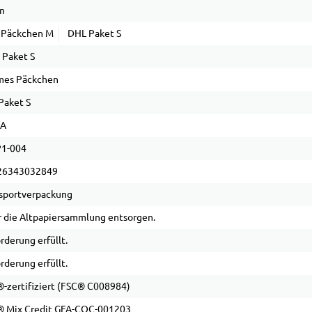
n
 Päckchen M
DHL Paket S
Paket S
mes Päckchen
Paket S
PA
1-004
26343032849
sportverpackung
 die Altpapiersammlung entsorgen.
rderung erfüllt.
rderung erfüllt.
-zertifiziert (FSC® C008984)
 Mix Credit GFA-COC-001203