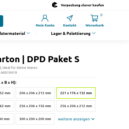
Verpackung clever kaufen
0
Mein Konto
Kontakt
Warenkorb
olstermaterial
Lager & Palettierung
arton | DPD Paket S
l, ideal für kleine Waren
: A0010419
x B x H):
152 mm
206 x 206 x 212 mm
221 x 176 x 132 mm
162 mm
256 x 206 x 156 mm
256 x 206 x 212 mm
 80 mm
300 x 200 x 200 mm
weitere anzeigen