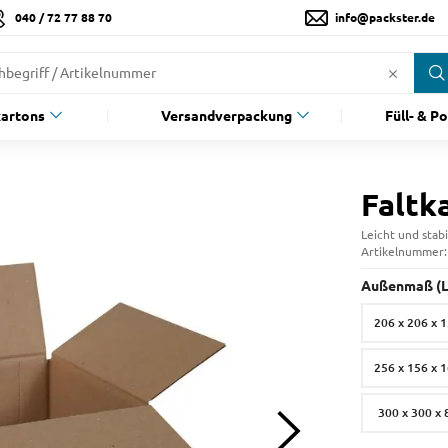
040 / 72 77 88 70
info@packster.de
artons
Versandverpackung
Füll- & P
Faltk
Leicht und stabi
Artikelnummer
Außenmaß (L 
206 x 206 x 
256 x 156 x 
300 x 300 x