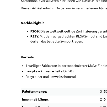
Kartoninhalt vor äußeren Einflüssen wie Nässe, Hitze und
Diesen Artikel erhältst Du bei uns in verschiedenen Abm
Nachhaltigkeit
FSC®:
Diese weltweit gültige Zertifizierung gara
RESY:
Mit dem aufgedruckten RESY-Symbol sind Ent
dürfen das beliebte Symbol tragen.
Vorteile
1-welliger Faltkarton in portooptimierter Maße für e
Längste + kürzeste Seite bis 50 cm
Recycelbar und umweltschonend
Palettenmenge:
3150
Innenmaß Länge:
215