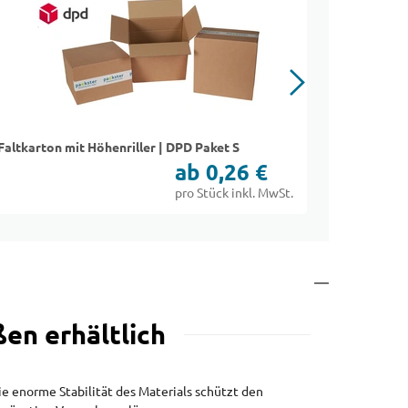
Faltkarton mit Höhenriller | DPD Paket S
Faltkarton
ab 0,26 €
pro Stück inkl. MwSt.
en erhältlich
 enorme Stabilität des Materials schützt den