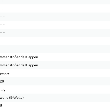
 mm
 mm
 mm
 mm
 mm
1
ammenstoßende Klappen
ammenstoßende Klappen
lpappe
 20
llig
welle (B-Welle)
 B