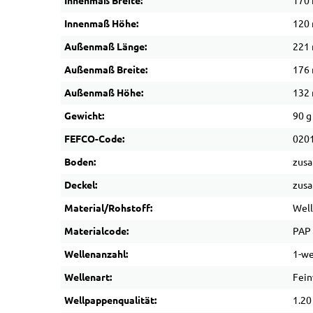
Innenmaß Breite:
170
Innenmaß Höhe:
120
Außenmaß Länge:
221
Außenmaß Breite:
176
Außenmaß Höhe:
132
Gewicht:
90 g
FEFCO-Code:
020
Boden:
zus
Deckel:
zus
Material/Rohstoff:
Wel
Materialcode:
PAP
Wellenanzahl:
1-we
Wellenart:
Fein
Wellpappenqualität:
1.20