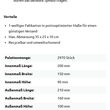
dürfen das beliebte Symbol tragen.
Vorteile
1-welliger Faltkarton in portooptimierter Maße für einen
günstigen Versand
Max. Abmessung 35 x 25 x 10 cm
Recycelbar und umweltschonend
Palettenmenge:
2970 Stück
Innenmaß Länge:
200 mm
Innenmaß Breite:
150 mm
Innenmaß Höhe:
90 mm
Außenmaß Länge:
210 mm
Außenmaß Breite:
160 mm
Außenmaß Höhe:
100 mm