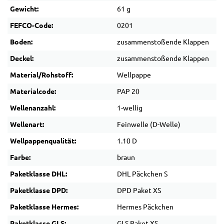
Gewicht:
61 g
FEFCO-Code:
0201
Boden:
zusammenstoßende Klappen
Deckel:
zusammenstoßende Klappen
Material/Rohstoff:
Wellpappe
Materialcode:
PAP 20
Wellenanzahl:
1-wellig
Wellenart:
Feinwelle (D-Welle)
Wellpappenqualität:
1.10 D
Farbe:
braun
Paketklasse DHL:
DHL Päckchen S
Paketklasse DPD:
DPD Paket XS
Paketklasse Hermes:
Hermes Päckchen
Paketklasse GLS:
GLS Paket XS