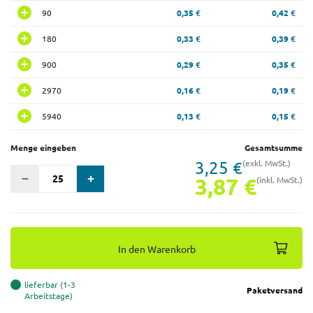
90
0,35 €
0,42 €
180
0,33 €
0,39 €
900
0,29 €
0,35 €
2970
0,16 €
0,19 €
5940
0,13 €
0,15 €
Menge eingeben
Gesamtsumme
3,25 €
(exkl. MwSt.)
3,87 €
(inkl. MwSt.)
In den Warenkorb
lieferbar (1-3
Paketversand
Arbeitstage)