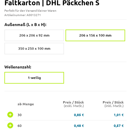
Faltkarton | DHL Päckchen S
Perfekt für den Versand kleiner Waren
Artikelnummer: A0013271
Außenmaß (L x B x H):
206 x 206 x 92 mm
206 x 156 x 100 mm
350 x 250 x 100 mm
Wellenanzahl:
1-wellig
Preis / Stück
Preis / Stück
ab Menge
(exkl. MwSt.)
(inkl. MwSt.)
30
0,85 €
1,01 €
60
0,48 €
0,57 €