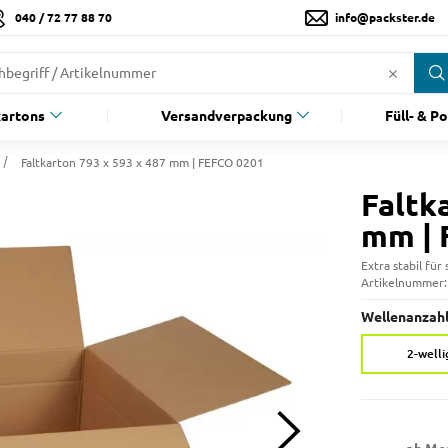
040 / 72 77 88 70
info@packster.de
artons
Versandverpackung
Füll- & P
Faltkarton 793 x 593 x 487 mm | FEFCO 0201
Faltk
mm | 
Extra stabil fü
Artikelnummer
Wellenanzahl
2-welli