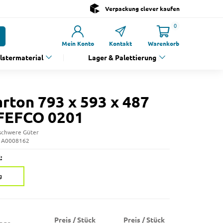
Verpackung clever kaufen
0
Mein Konto
Kontakt
Warenkorb
olstermaterial
Lager & Palettierung
arton 793 x 593 x 487
FEFCO 0201
r schwere Güter
: A0008162
:
g
Preis / Stück
Preis / Stück