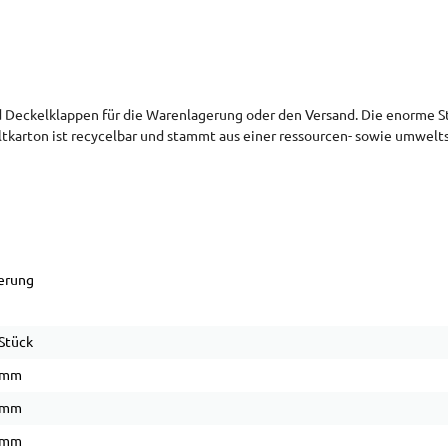
ckelklappen für die Warenlagerung oder den Versand. Die enorme Stab
ltkarton ist recycelbar und stammt aus einer ressourcen- sowie umwel
gerung
Stück
 mm
 mm
 mm