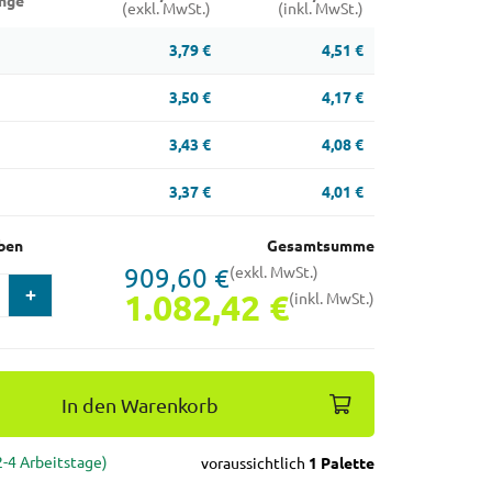
nge
(exkl. MwSt.)
(inkl. MwSt.)
3,79 €
4,51 €
3,50 €
4,17 €
3,43 €
4,08 €
3,37 €
4,01 €
ben
Gesamtsumme
909,60 €
(exkl. MwSt.)
1.082,42 €
(inkl. MwSt.)
In den Warenkorb
(2-4 Arbeitstage)
voraussichtlich
1 Palette