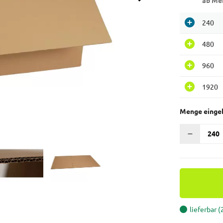
ab Me
240
480
960
1920
Menge einge
lieferbar 