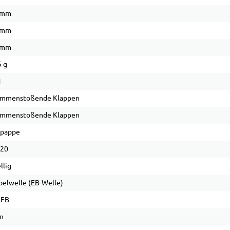
 mm
 mm
 mm
 g
1
ammenstoßende Klappen
ammenstoßende Klappen
lpappe
 20
llig
elwelle (EB-Welle)
 EB
n