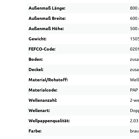
Außenmaß Länge:
800
Außenmaß Breite:
600
Außenmaß Höhe:
500
Gewicht:
1505
FEFCO-Code:
020
Boden:
zus
Deckel:
zus
Material/Rohstoff:
Wel
Materialcode:
PAP
Wellenanzahl:
2-we
Wellenart:
Dopp
Wellpappenqualität:
2.03
Farbe:
brau