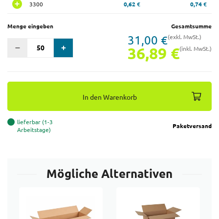
3300
0,62 €
0,74 €
Menge eingeben
Gesamtsumme
31,00 €
(exkl. MwSt.)
36,89 €
(inkl. MwSt.)
In den Warenkorb
lieferbar (1-3
Paketversand
Arbeitstage)
Mögliche Alternativen