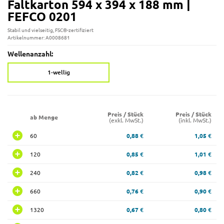
Faltkarton 594 x 394 x 188 mm |
FEFCO 0201
Stabil und vielseitig, FSC®-zertifiziert
Artikelnummer: A0008681
Wellenanzahl:
1-wellig
Preis / Stück
Preis / Stück
ab Menge
(exkl. MwSt.)
(inkl. MwSt.)
60
0,88 €
1,05 €
120
0,85 €
1,01 €
240
0,82 €
0,98 €
660
0,76 €
0,90 €
1320
0,67 €
0,80 €