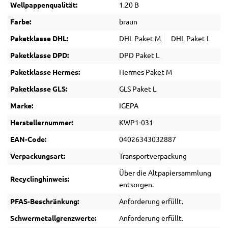
Wellpappenqualität:
1.20 B
Farbe:
braun
Paketklasse DHL:
DHL Paket M
DHL Paket L
Paketklasse DPD:
DPD Paket L
Paketklasse Hermes:
Hermes Paket M
Paketklasse GLS:
GLS Paket L
Marke:
IGEPA
Herstellernummer:
KWP1-031
EAN-Code:
04026343032887
Verpackungsart:
Transportverpackung
Über die Altpapiersammlung
Recyclinghinweis:
entsorgen.
PFAS-Beschränkung:
Anforderung erfüllt.
Schwermetallgrenzwerte:
Anforderung erfüllt.