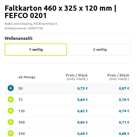
Faltkarton 460 x 325 x 120 mm |
FEFCO 0201
Stabil und vielseitig, FSC®-zertifiziert
Artikelnummer: A0007738
Wellenanzahl:
1-wellig
2-wellig
Preis / Stück
Preis / Stück
ab Menge
(exkl. MwSt.)
(inkl. MwSt.)
50
0,73 €
0,87 €
75
0,64 €
0,76 €
150
0,62 €
0,74 €
300
0,60 €
0,71 €
550
0,58 €
0,69 €