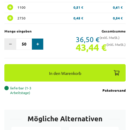
1100
0,51 €
0,61 €
2750
0,45 €
0,54 €
Menge eingeben
Gesamtsumme
36,50 €
(exkl. MwSt.)
43,44 €
(inkl. MwSt.)
In den Warenkorb
lieferbar (1-3
Paketversand
Arbeitstage)
Mögliche Alternativen