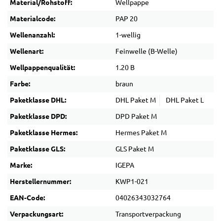
Material/Rohstoff:
Wellpappe
Materialcode:
PAP 20
Wellenanzahl:
1-wellig
Wellenart:
Feinwelle (B-Welle)
Wellpappenqualität:
1.20 B
Farbe:
braun
Paketklasse DHL:
DHL Paket M
DHL Paket L
Paketklasse DPD:
DPD Paket M
Paketklasse Hermes:
Hermes Paket M
Paketklasse GLS:
GLS Paket M
Marke:
IGEPA
Herstellernummer:
KWP1-021
EAN-Code:
04026343032764
Verpackungsart:
Transportverpackung