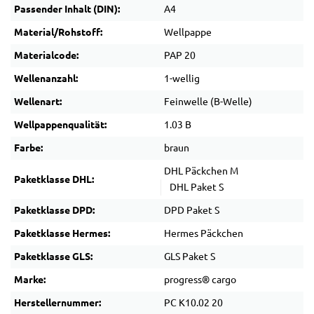
Passender Inhalt (DIN):
A4
Material/Rohstoff:
Wellpappe
Materialcode:
PAP 20
Wellenanzahl:
1-wellig
Wellenart:
Feinwelle (B-Welle)
Wellpappenqualität:
1.03 B
Farbe:
braun
DHL Päckchen M
Paketklasse DHL:
DHL Paket S
Paketklasse DPD:
DPD Paket S
Paketklasse Hermes:
Hermes Päckchen
Paketklasse GLS:
GLS Paket S
Marke:
progress® cargo
Herstellernummer:
PC K10.02 20