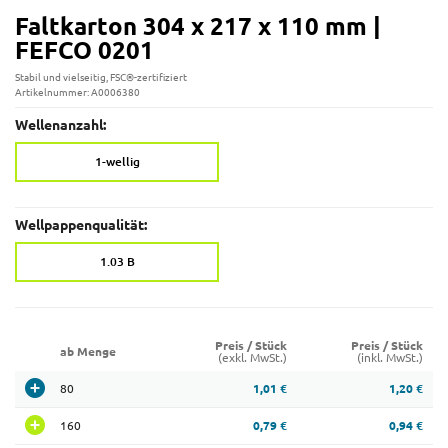
Faltkarton 304 x 217 x 110 mm |
FEFCO 0201
Stabil und vielseitig, FSC®-zertifiziert
Artikelnummer: A0006380
Wellenanzahl:
1-wellig
Wellpappenqualität:
1.03 B
Preis / Stück
Preis / Stück
ab Menge
(exkl. MwSt.)
(inkl. MwSt.)
80
1,01 €
1,20 €
160
0,79 €
0,94 €