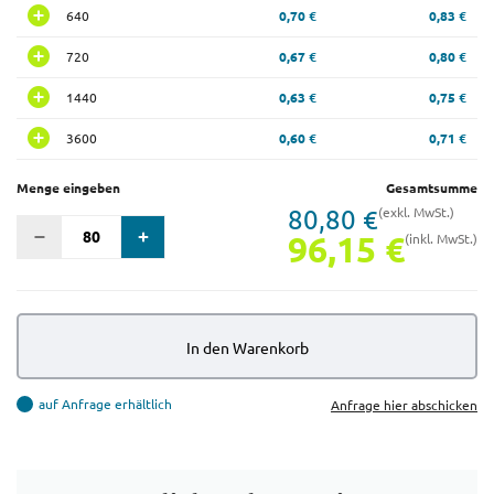
640
0,70 €
0,83 €
720
0,67 €
0,80 €
1440
0,63 €
0,75 €
3600
0,60 €
0,71 €
Menge eingeben
Gesamtsumme
80,80 €
(exkl. MwSt.)
96,15 €
(inkl. MwSt.)
In den Warenkorb
auf Anfrage erhältlich
Anfrage hier abschicken