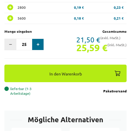
2800
0,19 €
0,23 €
5600
0,18 €
0,21 €
Menge eingeben
Gesamtsumme
21,50 €
(exkl. MwSt.)
25,59 €
(inkl. MwSt.)
In den Warenkorb
lieferbar (1-3
Paketversand
Arbeitstage)
Mögliche Alternativen