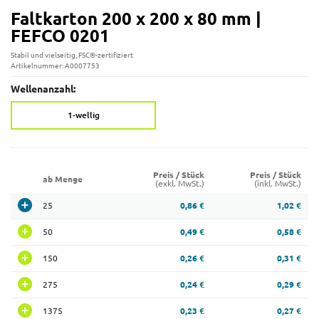
Faltkarton 200 x 200 x 80 mm |
FEFCO 0201
Stabil und vielseitig, FSC®-zertifiziert
Artikelnummer: A0007753
Wellenanzahl:
1-wellig
Preis / Stück
Preis / Stück
ab Menge
(exkl. MwSt.)
(inkl. MwSt.)
25
0,86 €
1,02 €
50
0,49 €
0,58 €
150
0,26 €
0,31 €
275
0,24 €
0,29 €
1375
0,23 €
0,27 €