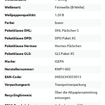
Wellenart:
Feinwelle (B-Welle)
Wellpappenqualität:
1.20 B
Farbe:
braun
Paketklasse DHL:
DHL Päckchen S
Paketklasse DPD:
DPD Paket XS
Paketklasse Hermes:
Hermes Päckchen
Paketklasse GLS:
GLS Paket XS
Marke:
IGEPA
Herstellernummer:
KWP1-002
EAN-Code:
04026343033013
Verpackungsart:
Transportverpackung
Über die Altpapiersammlung
Recyclinghinweis:
entsorgen.