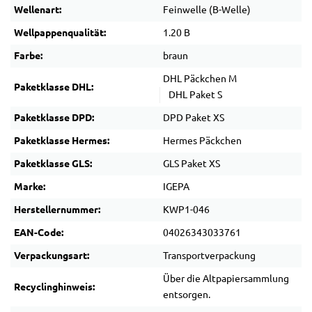
Wellenart:
Feinwelle (B-Welle)
Wellpappenqualität:
1.20 B
Farbe:
braun
DHL Päckchen M
Paketklasse DHL:
DHL Paket S
Paketklasse DPD:
DPD Paket XS
Paketklasse Hermes:
Hermes Päckchen
Paketklasse GLS:
GLS Paket XS
Marke:
IGEPA
Herstellernummer:
KWP1-046
EAN-Code:
04026343033761
Verpackungsart:
Transportverpackung
Über die Altpapiersammlung
Recyclinghinweis:
entsorgen.