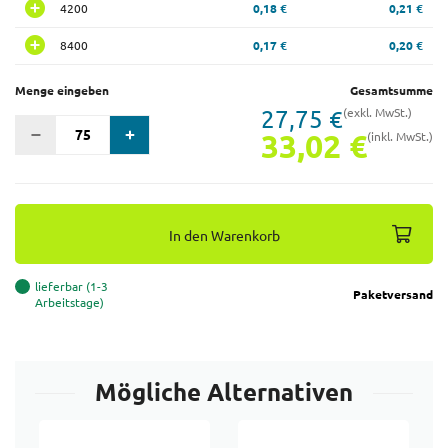
4200
0,18 €
0,21 €
8400
0,17 €
0,20 €
Menge eingeben
Gesamtsumme
27,75 €
(exkl. MwSt.)
33,02 €
(inkl. MwSt.)
In den Warenkorb
lieferbar (1-3
Paketversand
Arbeitstage)
Mögliche Alternativen