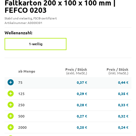
Faltkarton 200 x 100 x 100 mm |
FEFCO 0203
Stabil und vielseitig, FSC®-zertifiziert
Artikelnummer: A0009391
Wellenanzahl:
1-wellig
Preis / Stück
Preis / Stück
ab Menge
(exkl. MwSt.)
(inkl. MwSt.)
75
0,37 €
0,44 €
125
0,29 €
0,35 €
250
0,28 €
0,33 €
500
0,27 €
0,32 €
2000
0,20 €
0,24 €