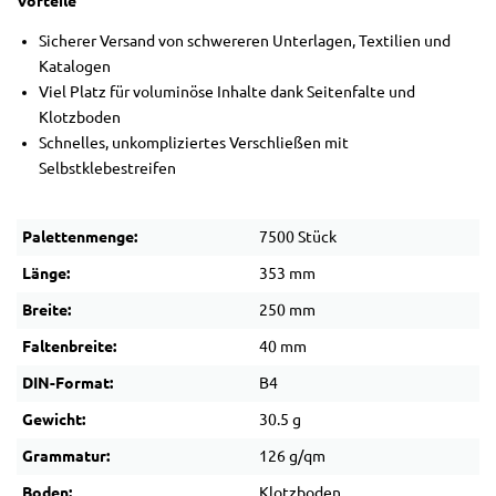
Vorteile
Sicherer Versand von schwereren Unterlagen, Textilien und
Katalogen
Viel Platz für voluminöse Inhalte dank Seitenfalte und
Klotzboden
Schnelles, unkompliziertes Verschließen mit
Selbstklebestreifen
Palettenmenge:
7500 Stück
Länge:
353 mm
Breite:
250 mm
Faltenbreite:
40 mm
DIN-Format:
B4
Gewicht:
30.5 g
Grammatur:
126 g/qm
Boden:
Klotzboden