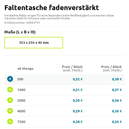
Faltentasche fadenverstärkt
Verstärkte Fäden sorgen für eine besonders hohe Reißfestigkeit und machen diese
Variante ideal für schwere oder wertvolle Inhalte.
Artikelnummer: A0003741
Maße (L x B x H):
353 x 250 x 40 mm
Preis / Stück
Preis / Stück
ab Menge
(exkl. MwSt.)
(inkl. MwSt.)
500
0,32 €
0,38 €
1000
0,31 €
0,37 €
2000
0,30 €
0,36 €
4000
0,29 €
0,35 €
7500
0,28 €
0,33 €