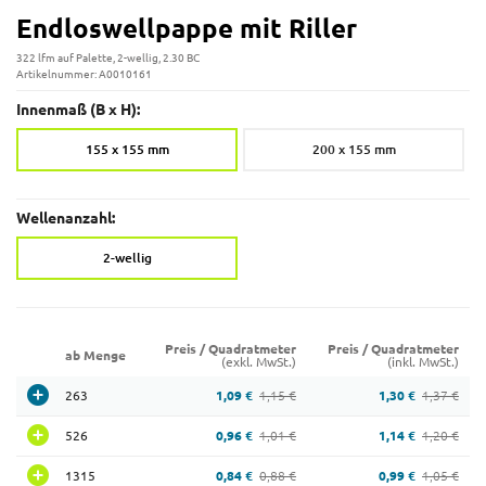
Endloswellpappe mit Riller
322 lfm auf Palette, 2-wellig, 2.30 BC
Artikelnummer: A0010161
Innenmaß (B x H):
155 x 155 mm
200 x 155 mm
Wellenanzahl:
2-wellig
Preis / Quadratmeter
Preis / Quadratmeter
ab Menge
(exkl. MwSt.)
(inkl. MwSt.)
263
1,09 €
1,30 €
1,15 €
1,37 €
526
0,96 €
1,14 €
1,01 €
1,20 €
1315
0,84 €
0,99 €
0,88 €
1,05 €