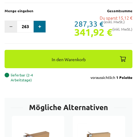
Menge eingeben
Gesamtsumme
Du sparst
15,12 €
287,33 €
(exkl. MwSt.)
341,92 €
(inkl. MwSt.)
In den Warenkorb
lieferbar (2-4
voraussichtlich
1 Palette
Arbeitstage)
Mögliche Alternativen