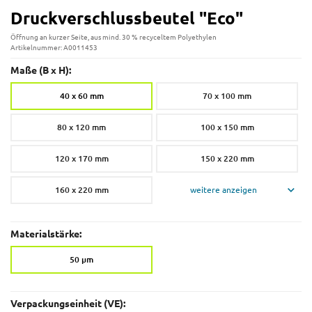
Druckverschlussbeutel "Eco"
Öffnung an kurzer Seite, aus mind. 30 % recyceltem Polyethylen
Artikelnummer: A0011453
Maße (B x H):
40 x 60 mm
70 x 100 mm
80 x 120 mm
100 x 150 mm
120 x 170 mm
150 x 220 mm
160 x 220 mm
weitere anzeigen
Materialstärke:
50 µm
Verpackungseinheit (VE):