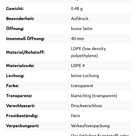
Gewicht:
0.48 g
Besonderheit:
Aufdruck
Öffnung:
kurze Seite
Innenmaß Öffnung:
40 mm
LDPE (low density
Material/Rohstoff:
polyethylene)
Materialcode:
LDPE 4
Lochung:
keine Lochung
Farbe:
transparent
Transparenz:
klarsichtig (transparent)
Verschlussart:
Druckverschluss
Frostbeständig:
Nein
Verpackungsart:
Verkaufsverpackung
Der örtlichen Kunststoff- oder