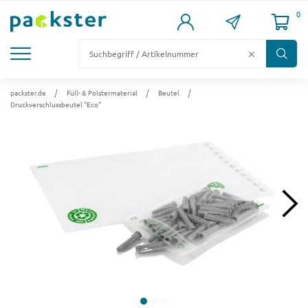
0
KARTONS
VERSANDKARTONS
VERSANDVERPACKUNG
FÜLL- & POLSTERMATERIAL
LAGER & PALETTIERUNG
packster.de
Füll- & Polstermaterial
Beutel
Druckverschlussbeutel "Eco"