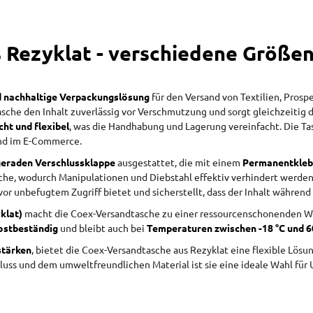
Rezyklat - verschiedene Größen 
d nachhaltige Verpackungslösung
für den Versand von Textilien, Prosp
Tasche den Inhalt zuverlässig vor Verschmutzung und sorgt gleichzeitig da
icht und flexibel
, was die Handhabung und Lagerung vereinfacht. Die T
and im E-Commerce.
geraden Verschlussklappe
ausgestattet, die mit einem
Permanentkle
che, wodurch Manipulationen und Diebstahl effektiv verhindert werden. 
or unbefugtem Zugriff bietet und sicherstellt, dass der Inhalt während 
klat)
macht die Coex-Versandtasche zu einer ressourcenschonenden Wah
ostbeständig
und bleibt auch bei
Temperaturen zwischen -18 °C und 6
stärken
, bietet die Coex-Versandtasche aus Rezyklat eine flexible Lösu
uss und dem umweltfreundlichen Material ist sie eine ideale Wahl für