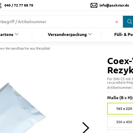
040 / 72 77 88 70
info@packster.de
artons
Versandverpackung
Füll- & P
ex-Versandtasche aus Rezyklat
Coex-
Rezyk
Für DIN C5 mit 
recyceltem Pol
Artikelnummer
Maße (B x H):
165 x 22
350 x 45