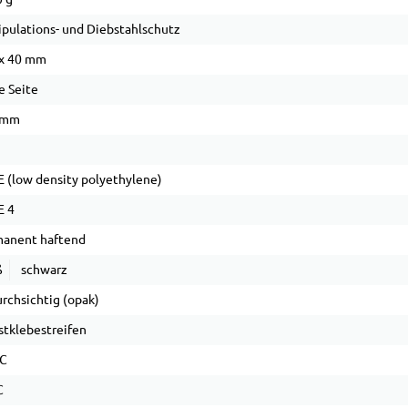
pulations- und Diebstahlschutz
x 40 mm
e Seite
 mm
 (low density polyethylene)
E 4
anent haftend
ß
schwarz
rchsichtig (opak)
stklebestreifen
°C
C