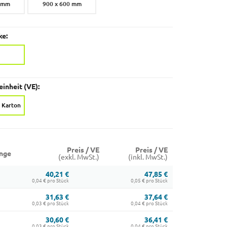
0 mm
900 x 600 mm
ke:
inheit (VE):
 Karton
Preis / VE
Preis / VE
nge
(exkl. MwSt.)
(inkl. MwSt.)
40,21 €
47,85 €
0,04 € pro Stück
0,05 € pro Stück
31,63 €
37,64 €
0,03 € pro Stück
0,04 € pro Stück
30,60 €
36,41 €
0,03 € pro Stück
0,04 € pro Stück