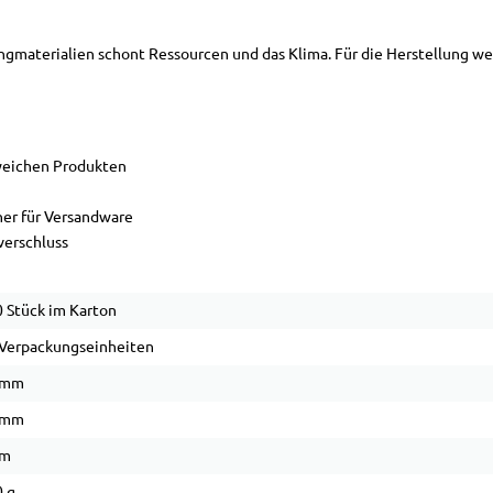
gmaterialien schont Ressourcen und das Klima. Für die Herstellung we
 weichen Produkten
her für Versandware
verschluss
 Stück im Karton
Verpackungseinheiten
 mm
 mm
µm
 g