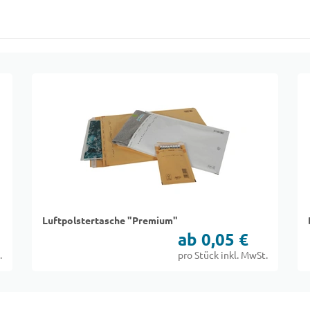
Luftpolstertasche "Premium"
ab 0,05 €
.
pro Stück inkl. MwSt.