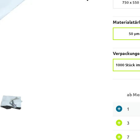
750 x 55
Materialstär
50 µm
Verpackungse
1000 Stück im
ab Me
1
3
7