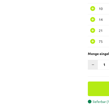
10
14
21
75
Menge einge
lieferbar 