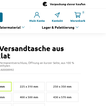
Verpackung clever kaufen
0
Mein Konto
Kontakt
Warenkorb
olstermaterial
Lager & Palettierung
Versandtasche aus
lat
Permanentverschluss, Öffnung an kurzer Seite, aus 100 %
yethylen
: A0008992
0 mm
225 x 310 mm
250 x 350 mm
0 mm
400 x 500 mm
430 x 570 mm