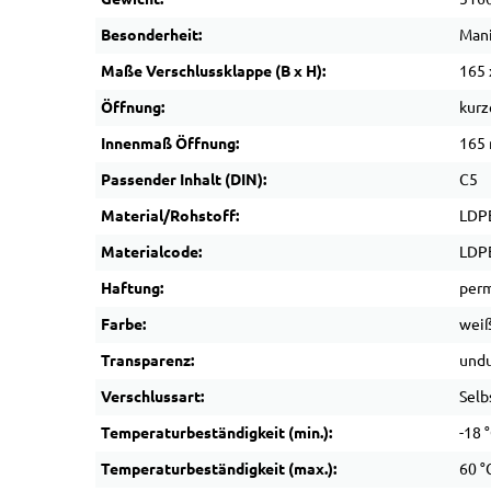
Besonderheit:
Mani
Maße Verschlussklappe (B x H):
165 
Öffnung:
kurz
Innenmaß Öffnung:
165
Passender Inhalt (DIN):
C5
Material/Rohstoff:
LDPE
Materialcode:
LDP
Haftung:
perm
Farbe:
wei
Transparenz:
undu
Verschlussart:
Selb
Temperaturbeständigkeit (min.):
-18 
Temperaturbeständigkeit (max.):
60 °