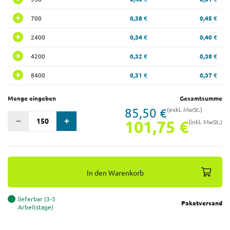
700
0,38 €
0,45 €
2400
0,34 €
0,40 €
4200
0,32 €
0,38 €
8400
0,31 €
0,37 €
Menge eingeben
Gesamtsumme
85,50 €
(exkl. MwSt.)
101,75 €
(inkl. MwSt.)
In den Warenkorb
lieferbar (3-5
Paketversand
Arbeitstage)