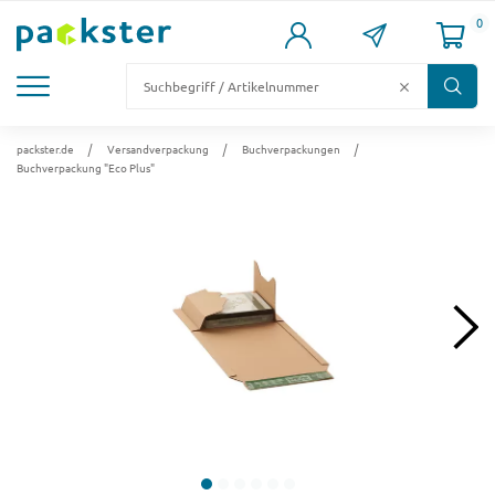
0
KARTONS
VERSANDKARTONS
VERSANDVERPACKUNG
FÜLL- & POLSTERMATERIAL
LAGER & PALETTIERUNG
packster.de
Versandverpackung
Buchverpackungen
Buchverpackung "Eco Plus"