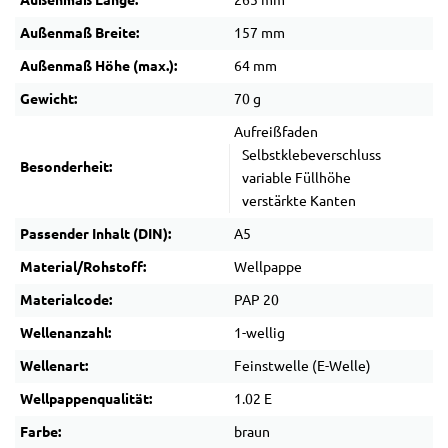
Außenmaß Länge:
265 mm
Außenmaß Breite:
157 mm
Außenmaß Höhe (max.):
64 mm
Gewicht:
70 g
Aufreißfaden
Selbstklebeverschluss
Besonderheit:
variable Füllhöhe
verstärkte Kanten
Passender Inhalt (DIN):
A5
Material/Rohstoff:
Wellpappe
Materialcode:
PAP 20
Wellenanzahl:
1-wellig
Wellenart:
Feinstwelle (E-Welle)
Wellpappenqualität:
1.02 E
Farbe:
braun