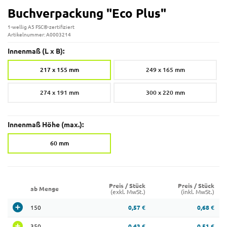
Buchverpackung "Eco Plus"
1-wellig A5 FSC®-zertifiziert
Artikelnummer: A0003214
Innenmaß (L x B):
217 x 155 mm
249 x 165 mm
274 x 191 mm
300 x 220 mm
Innenmaß Höhe (max.):
60 mm
Preis / Stück
Preis / Stück
ab Menge
(exkl. MwSt.)
(inkl. MwSt.)
150
0,57 €
0,68 €
350
0,43 €
0,51 €