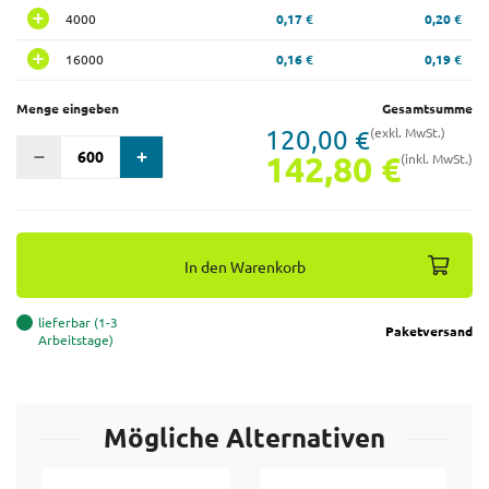
4000
0,17 €
0,20 €
16000
0,16 €
0,19 €
Menge eingeben
Gesamtsumme
120,00 €
(exkl. MwSt.)
142,80 €
(inkl. MwSt.)
In den Warenkorb
lieferbar (1-3
Paketversand
Arbeitstage)
Mögliche Alternativen