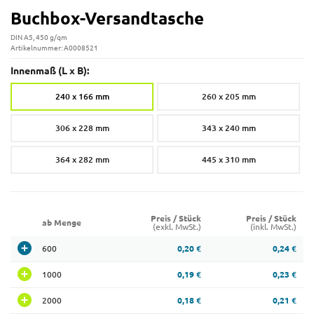
Buchbox-Versandtasche
DIN A5, 450 g/qm
Artikelnummer: A0008521
Innenmaß (L x B):
240 x 166 mm
260 x 205 mm
306 x 228 mm
343 x 240 mm
364 x 282 mm
445 x 310 mm
Preis / Stück
Preis / Stück
ab Menge
(exkl. MwSt.)
(inkl. MwSt.)
600
0,20 €
0,24 €
1000
0,19 €
0,23 €
2000
0,18 €
0,21 €