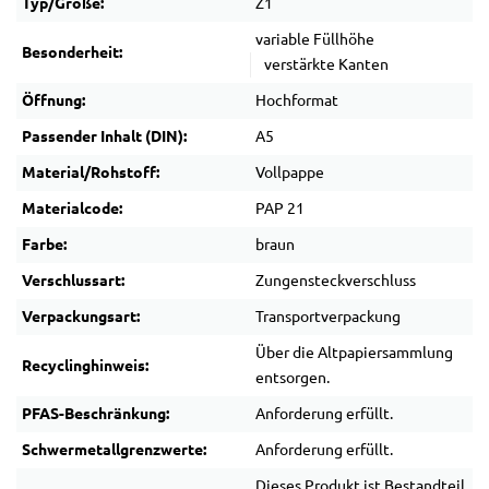
Typ/Größe:
Z1
variable Füllhöhe
Besonderheit:
verstärkte Kanten
Öffnung:
Hochformat
Passender Inhalt (DIN):
A5
Material/Rohstoff:
Vollpappe
Materialcode:
PAP 21
Farbe:
braun
Verschlussart:
Zungensteckverschluss
Verpackungsart:
Transportverpackung
Über die Altpapiersammlung
Recyclinghinweis:
entsorgen.
PFAS-Beschränkung:
Anforderung erfüllt.
Schwermetallgrenzwerte:
Anforderung erfüllt.
Dieses Produkt ist Bestandteil