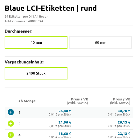
Blaue LCI-Etiketten | rund
24 Etiketten pro DIN A4 Bogen
Artikelnummer: A0005694
Durchmesser:
40 mm
60 mm
Verpackungsinhalt:
2400 Stück
Preis / VE
Preis / VE
ab Menge
(exkl. MwSt.)
(inkl. MwSt.)
25,80 €
30,70 €
1
0,01 € pro Stück
0,01 € pro Stück
21,96 €
26,13 €
2
0,01 € pro Stück
0,01 € pro Stück
18,60 €
22,13 €
4
0,01 € pro Stück
0,01 € pro Stück