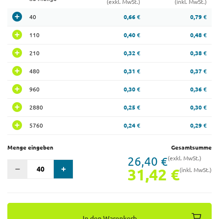
(exkl. MwSt.)
(inkl. MwSt.)
40
0,66 €
0,79 €
110
0,40 €
0,48 €
210
0,32 €
0,38 €
480
0,31 €
0,37 €
960
0,30 €
0,36 €
2880
0,25 €
0,30 €
5760
0,24 €
0,29 €
Menge eingeben
Gesamtsumme
26,40 €
(exkl. MwSt.)
31,42 €
(inkl. MwSt.)
In den Warenkorb