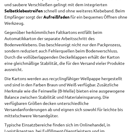
und saubere Verschließen gelingt mit dem integrierten
Selbstklebestreifen
schnell und ohne weiteres Klebeband. Beim
Empfänger sorgt der
Aufreißfaden
für ein bequemes Öffnen ohne
Werkzeug.
Gegenüber herkömmlichen Faltkartons entfällt beim
Automatikkarton der separate Arbeitsschritt des
Bodenverklebens. Das beschleunigt nicht nur den Packprozess,
sondern reduziert auch Fehlerquellen beim Bodenverschluss.
Durch die vollüberlappenden Deckelklappen erhält der Karton
eine gleichmäßige Stabilität, die für den Versand vieler Produkte
ausreicht.
Die Kartons werden aus recyclingfähiger Wellpappe hergestellt
und sind in den Farben Braun und Weiß verfügbar. Zusätzliche
Merkmale wie die Feinwelle (B-Welle) bieten eine ausgewogene
Balance zwischen Stabilität und Materialeinsparung. Die
verfügbaren Größen decken unterschiedliche
Versandanforderungen ab und eignen sich sowohl für leichte bis
mittelschwere Versandgüter.
Typische Einsatzbereiche finden sich im Onlinehandel, in
Logistikzentren, bei Fulfillment-Dienstleistern und im