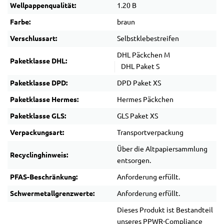
Wellpappenqualität:
1.20 B
Farbe:
braun
Verschlussart:
Selbstklebestreifen
DHL Päckchen M
Paketklasse DHL:
DHL Paket S
Paketklasse DPD:
DPD Paket XS
Paketklasse Hermes:
Hermes Päckchen
Paketklasse GLS:
GLS Paket XS
Verpackungsart:
Transportverpackung
Über die Altpapiersammlung
Recyclinghinweis:
entsorgen.
PFAS-Beschränkung:
Anforderung erfüllt.
Schwermetallgrenzwerte:
Anforderung erfüllt.
Dieses Produkt ist Bestandteil
unseres PPWR-Compliance