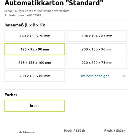
Automatikkarton "Standard"
Schnell aufgerichtet, mit Selbstklebeverschluss
Artikelnummer: A0007987
Innenmaß (L x B x H):
160 x 130 x 70 mm
194 x 194 x 87 mm
195 x 95 x 90 mm
200 x 150 x 90 mm
213 x 153 x 109 mm
220 x 220 x 73 mm
230 x 160 x 80 mm
weitere anzeigen
Farbe:
braun
Preis / Stück
Preis / Stück
ab Menge